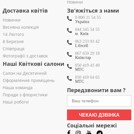
Новини
Доставка квітів
Зв'яжіться з нами
0 800 21 54 55
Новинки
Україна
Весняна колекція
044 545 54 55
14 Лютого
м. Київ
8 Березня
063 233 93 42
Lifecell
Співпраця
067 659 29 18
Фотографії з доставок
Київстар
Наші Квіткові салони
050 419 43 49
МТС
Салон на Десятинній
050 410 64 65
Оформлення приміщень
МТС
Наша команда
Передзвонити вам ?
Поради з флористики
Наші роботи
ЧЕКАЮ ДЗВІНКА
Соціальні мережі