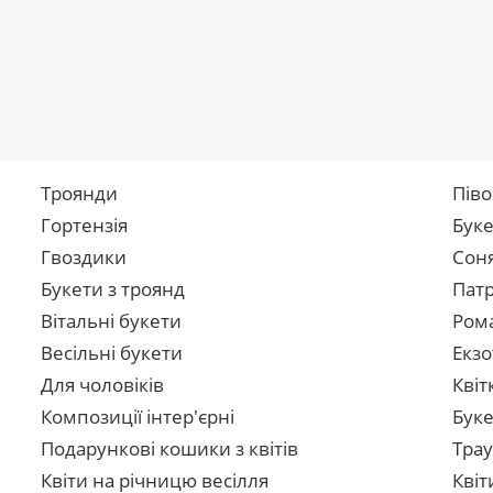
Троянди
Піво
Гортензія
Буке
Гвоздики
Сон
Букети з троянд
Патр
Вітальні букети
Рома
Весільні букети
Екзо
Для чоловіків
Квіт
Композиції інтер'єрні
Буке
Подарункові кошики з квітів
Трау
Квіти на річницю весілля
Квіт