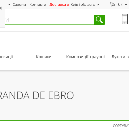
нас
Салони
Контакти
Доставка в
Київ і область
UK
X
озиції
Кошики
Композиції траурні
Букети в
IRANDA DE EBRO
СОРТУВАТ