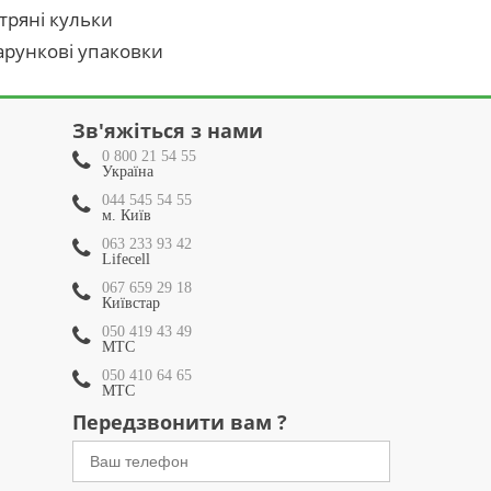
тряні кульки
рункові упаковки
Зв'яжіться з нами
0 800 21 54 55
Україна
044 545 54 55
м. Київ
063 233 93 42
Lifecell
067 659 29 18
Київстар
050 419 43 49
МТС
050 410 64 65
МТС
Передзвонити вам ?