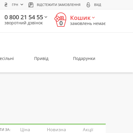
ГРН
ВІДСТЕЖИТИ ЗАМОВЛЕННЯ
ВХІД
0 800 21 54 55
Кошик
0
зворотний дзвінок
замовлень немає
есільні
Привід
Подарунки
Ціна
Новизна
Акції
И ЗА: