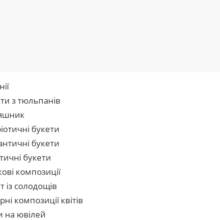
нії
ти з тюльпанів
яшник
іотичні букети
нтичні букети
тичні букети
кові композиції
т із солодощів
рні композиції квітів
и на ювілей