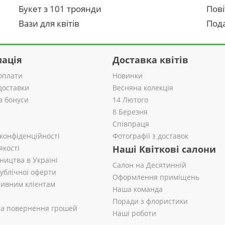
Букет з 101 троянди
Пові
Вази для квітів
Пода
ація
Доставка квітів
оплати
Новинки
доставки
Весняна колекція
а бонуси
14 Лютого
8 Березня
Співпраця
 конфіденційності
Фотографії з доставок
якості
Наші Квіткові салони
ництва в Україні
Салон на Десятинній
публічної оферти
Оформлення приміщень
ивним клієнтам
Наша команда
Поради з флористики
 та повернення грошей
Наші роботи