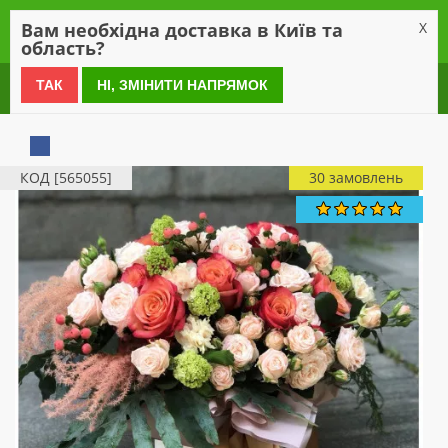
0
Вам необхідна доставка в Київ та
X
область?
0 800 21 54 55
ТАК
НІ, ЗМІНИТИ НАПРЯМОК
КОД [565055]
30 замовлень