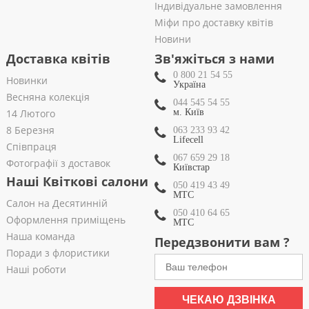
Індивідуальне замовлення
Міфи про доставку квітів
Новини
Доставка квітів
Зв'яжіться з нами
0 800 21 54 55
Новинки
Україна
Весняна колекція
044 545 54 55
14 Лютого
м. Київ
8 Березня
063 233 93 42
Lifecell
Співпраця
067 659 29 18
Фотографії з доставок
Київстар
Наші Квіткові салони
050 419 43 49
МТС
Салон на Десятинній
050 410 64 65
Оформлення приміщень
МТС
Наша команда
Передзвонити вам ?
Поради з флористики
Наші роботи
ЧЕКАЮ ДЗВІНКА