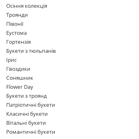
Осіння колекція
Троянди
Півонії
Еустома
Гортензія
Букети з тюльпанів
Ірис
Гвоздики
Соняшник
Flower Day
Букети з троянд
Патріотичні букети
Класичні букети
Вітальні букети
Романтичні букети