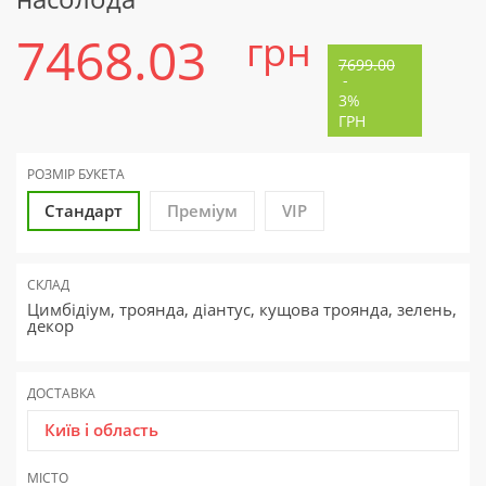
7468.03
грн
7699.00
-
3%
ГРН
РОЗМІР БУКЕТА
Стандарт
Преміум
VIP
СКЛАД
Цимбідіум, троянда, діантус, кущова троянда, зелень,
декор
ДОСТАВКА
Київ і область
МІСТО