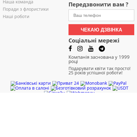
Наша команда
Передзвонити вам ?
Поради з флористики
Наші роботи
ЧЕКАЮ ДЗВІНКА
Соціальні мережі
Компанія заснована у 1999
році
Подарувати квіти так просто!
25 років успішної роботи!
Чернівці
|
Чернігів
|
Черкаси
|
Хмельницький
|
Харків
|
Суми
|
Рівне
|
Полтава
|
Одеса
|
Миколаїв
|
Львів
|
Кривий Ріг
|
Кропивницький
|
Запоріжжя
|
Житомир
|
Дніпро
|
Дніпродзержинськ
|
Вінниця
Доставка квітів. Міжнародна кур'єрська служба. Кур'єрська
доставка. Швидке замовлення 24/7
© Компанія "BUKETEXPRESS"
Всі права захищені 1999 - 2026