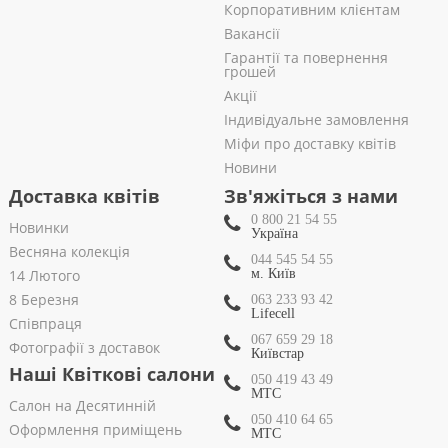
Корпоративним клієнтам
Вакансії
Гарантії та повернення
грошей
Акції
Індивідуальне замовлення
Міфи про доставку квітів
Новини
Доставка квітів
Зв'яжіться з нами
0 800 21 54 55
Новинки
Україна
Весняна колекція
044 545 54 55
14 Лютого
м. Київ
8 Березня
063 233 93 42
Lifecell
Співпраця
067 659 29 18
Фотографії з доставок
Київстар
Наші Квіткові салони
050 419 43 49
МТС
Салон на Десятинній
050 410 64 65
Оформлення приміщень
МТС