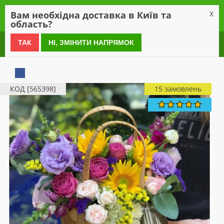
0
Вам необхідна доставка в Київ та
X
область?
0 800 21 54 55
ТАК
НІ, ЗМІНИТИ НАПРЯМОК
КОД [565398]
15 замовлень