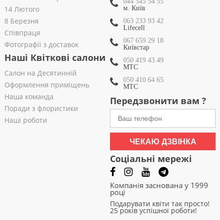
044 545 54 55
14 Лютого
м. Київ
8 Березня
063 233 93 42
Lifecell
Співпраця
067 659 29 18
Фотографії з доставок
Київстар
Наші Квіткові салони
050 419 43 49
МТС
Салон на Десятинній
050 410 64 65
Оформлення приміщень
МТС
Наша команда
Передзвонити вам ?
Поради з флористики
Наші роботи
ЧЕКАЮ ДЗВІНКА
Соціальні мережі
Компанія заснована у 1999
році
Подарувати квіти так просто!
25 років успішної роботи!