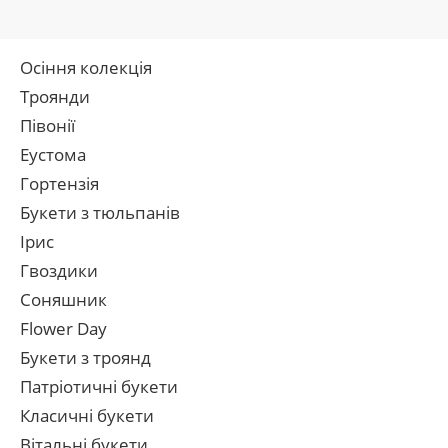
Осіння колекція
Троянди
Півонії
Еустома
Гортензія
Букети з тюльпанів
Ірис
Гвоздики
Соняшник
Flower Day
Букети з троянд
Патріотичні букети
Класичні букети
Вітальні букети