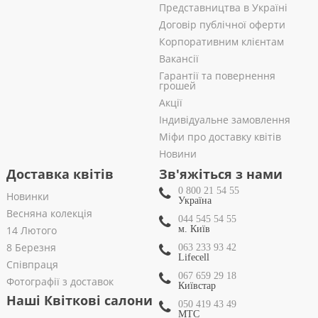
Представництва в Україні
Договір публічної оферти
Корпоративним клієнтам
Вакансії
Гарантії та повернення
грошей
Акції
Індивідуальне замовлення
Міфи про доставку квітів
Новини
Доставка квітів
Зв'яжіться з нами
0 800 21 54 55
Новинки
Україна
Весняна колекція
044 545 54 55
14 Лютого
м. Київ
8 Березня
063 233 93 42
Lifecell
Співпраця
067 659 29 18
Фотографії з доставок
Київстар
Наші Квіткові салони
050 419 43 49
МТС