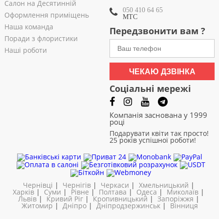
Салон на Десятинній
050 410 64 65
Оформлення приміщень
МТС
Наша команда
Передзвонити вам ?
Поради з флористики
Наші роботи
ЧЕКАЮ ДЗВІНКА
Соціальні мережі
Компанія заснована у 1999
році
Подарувати квіти так просто!
25 років успішної роботи!
Чернівці
|
Чернігів
|
Черкаси
|
Хмельницький
|
Харків
|
Суми
|
Рівне
|
Полтава
|
Одеса
|
Миколаїв
|
Львів
|
Кривий Ріг
|
Кропивницький
|
Запоріжжя
|
Житомир
|
Дніпро
|
Дніпродзержинськ
|
Вінниця