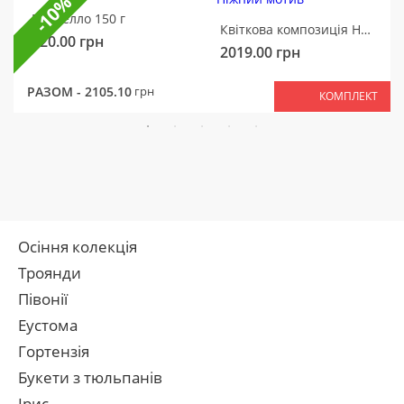
-10%
Рафаелло 150 г
Квіткова композиція Ніжний мотив
320.00
грн
2019.00
грн
РАЗОМ -
2105.10
грн
КОМПЛЕКТ
Осіння колекція
Троянди
Півонії
Еустома
Гортензія
Букети з тюльпанів
Ірис