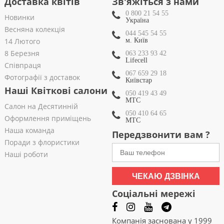
Доставка квітів
Зв'яжіться з нами
0 800 21 54 55
Новинки
Україна
Весняна колекція
044 545 54 55
14 Лютого
м. Київ
8 Березня
063 233 93 42
Lifecell
Співпраця
067 659 29 18
Фотографії з доставок
Київстар
Наші Квіткові салони
050 419 43 49
МТС
Салон на Десятинній
050 410 64 65
Оформлення приміщень
МТС
Наша команда
Передзвонити вам ?
Поради з флористики
Наші роботи
ЧЕКАЮ ДЗВІНКА
Соціальні мережі
Компанія заснована у 1999