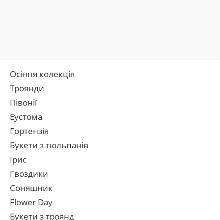
Осіння колекція
Троянди
Півонії
Еустома
Гортензія
Букети з тюльпанів
Ірис
Гвоздики
Соняшник
Flower Day
Букети з троянд