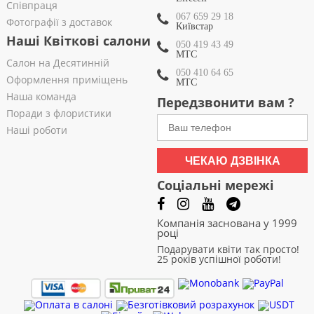
Співпраця
067 659 29 18
Фотографії з доставок
Київстар
Наші Квіткові салони
050 419 43 49
МТС
Салон на Десятинній
050 410 64 65
Оформлення приміщень
МТС
Наша команда
Передзвонити вам ?
Поради з флористики
Наші роботи
ЧЕКАЮ ДЗВІНКА
Соціальні мережі
Компанія заснована у 1999
році
Подарувати квіти так просто!
25 років успішної роботи!