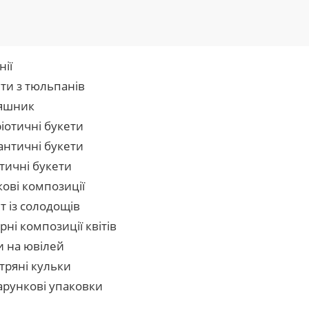
нії
ти з тюльпанів
яшник
іотичні букети
нтичні букети
тичні букети
кові композиції
т із солодощів
рні композиції квітів
и на ювілей
тряні кульки
рункові упаковки