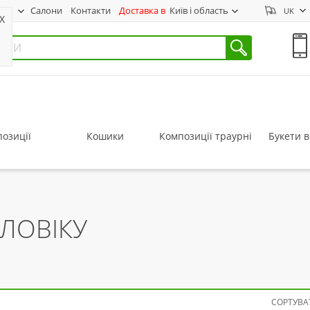
нас
Салони
Контакти
Доставка в
Київ і область
UK
X
озиції
Кошики
Композиції траурні
Букети в
ОЛОВІКУ
СОРТУВАТ