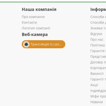
Наша компанія
Інформ
Про компанію
Способи 
Контакти
Способи 
Логотип компанії
Знижки т
Веб-камера
Відгуки
Про нас
Трансляція із салону
Політика
Гарантія 
Представ
Договір 
Корпорат
Вакансії
Гарантії
Акції
Індивіду
Міфи про 
Новини