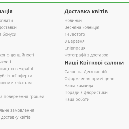
ація
Доставка квітів
оплати
Новинки
доставки
Весняна колекція
а бонуси
14 Лютого
8 Березня
Співпраця
 конфіденційності
Фотографії з доставок
якості
Наші Квіткові салони
ництва в Україні
Салон на Десятинній
публічної оферти
Оформлення приміщень
ивним клієнтам
Наша команда
Поради з флористики
 та повернення грошей
Наші роботи
альне замовлення
доставку квітів