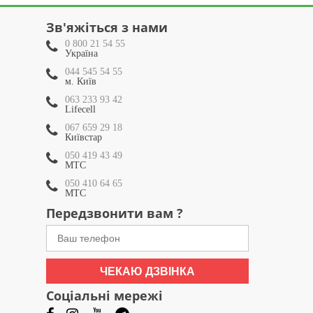
Зв'яжіться з нами
0 800 21 54 55
Україна
044 545 54 55
м. Київ
063 233 93 42
Lifecell
067 659 29 18
Київстар
050 419 43 49
МТС
050 410 64 65
МТС
Передзвонити вам ?
ЧЕКАЮ ДЗВІНКА
Соціальні мережі