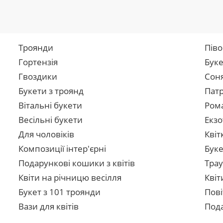
Троянди
Піво
Гортензія
Буке
Гвоздики
Сон
Букети з троянд
Патр
Вітальні букети
Рома
Весільні букети
Екзо
Для чоловіків
Квіт
Композиції інтер'єрні
Буке
Подарункові кошики з квітів
Трау
Квіти на річницю весілля
Квіт
Букет з 101 троянди
Пові
Вази для квітів
Пода