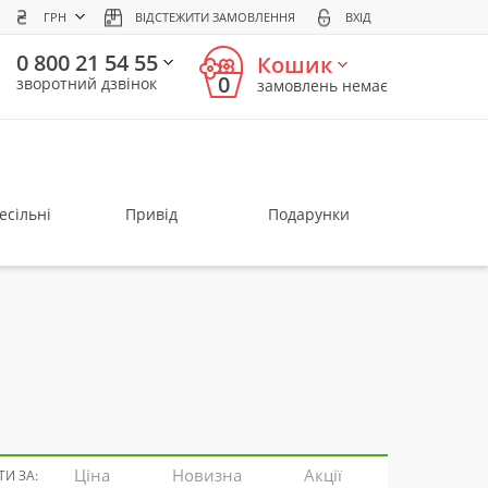
ГРН
ВІДСТЕЖИТИ ЗАМОВЛЕННЯ
ВХІД
0 800 21 54 55
Кошик
0
зворотний дзвінок
замовлень немає
есільні
Привід
Подарунки
Ціна
Новизна
Акції
И ЗА: