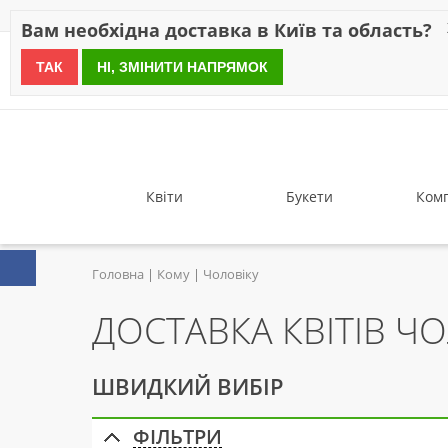
Знижки
Оплата
Доставка
Відгуки
Гарантія
Про 
Вам необхідна доставка в Київ та область?
ТАК
НІ, ЗМІНИТИ НАПРЯМОК
since 1999
Квіти
Букети
Комп
Головна
Кому
Чоловіку
ДОСТАВКА КВІТІВ Ч
ШВИДКИЙ ВИБІР
ФІЛЬТРИ