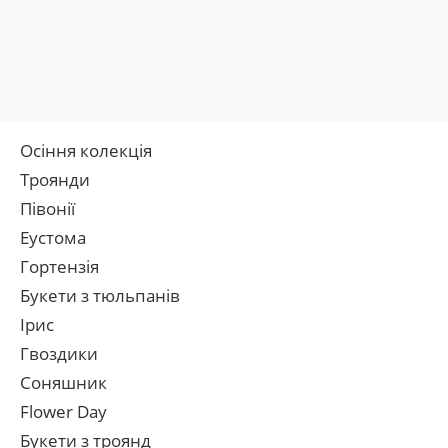
Осіння колекція
Троянди
Півонії
Еустома
Гортензія
Букети з тюльпанів
Ірис
Гвоздики
Соняшник
Flower Day
Букети з троянд