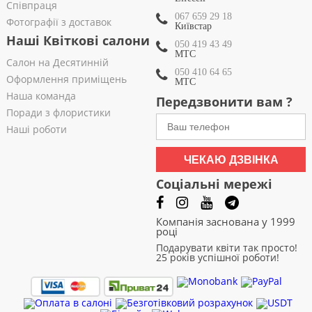
Співпраця
067 659 29 18
Фотографії з доставок
Київстар
Наші Квіткові салони
050 419 43 49
МТС
Салон на Десятинній
050 410 64 65
Оформлення приміщень
МТС
Наша команда
Передзвонити вам ?
Поради з флористики
Наші роботи
ЧЕКАЮ ДЗВІНКА
Соціальні мережі
Компанія заснована у 1999
році
Подарувати квіти так просто!
25 років успішної роботи!