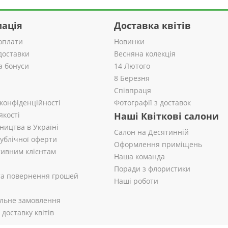
ація
Доставка квітів
оплати
Новинки
доставки
Весняна колекція
а бонуси
14 Лютого
8 Березня
Співпраця
 конфіденційності
Фотографії з доставок
якості
Наші Квіткові салони
ництва в Україні
Салон на Десятинній
публічної оферти
Оформлення приміщень
ивним клієнтам
Наша команда
Поради з флористики
 та повернення грошей
Наші роботи
альне замовлення
доставку квітів