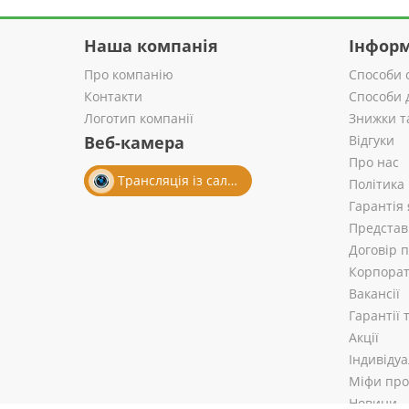
Наша компанія
Інформ
Про компанію
Способи 
Контакти
Способи 
Логотип компанії
Знижки т
Веб-камера
Відгуки
Про нас
Трансляція із салону
Політика
Гарантія 
Представ
Договір 
Корпорат
Вакансії
Гарантії
Акції
Індивіду
Міфи про 
Новини