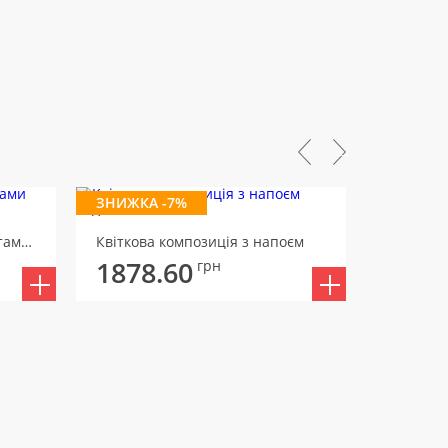
ЗНИЖКА -7%
Квіткова композиція з фруктами Презент
Квіткова композиція з напоєм
1878.60
1893
грн