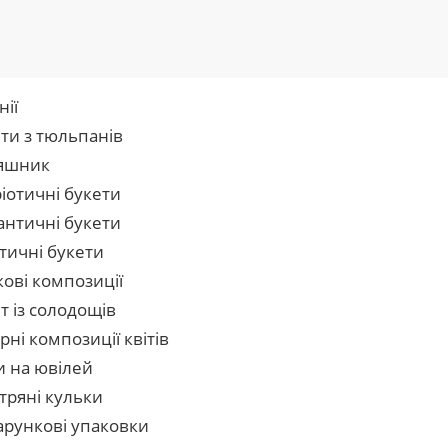
нії
ти з тюльпанів
яшник
іотичні букети
нтичні букети
тичні букети
кові композиції
т із солодощів
рні композиції квітів
и на ювілей
тряні кульки
рункові упаковки