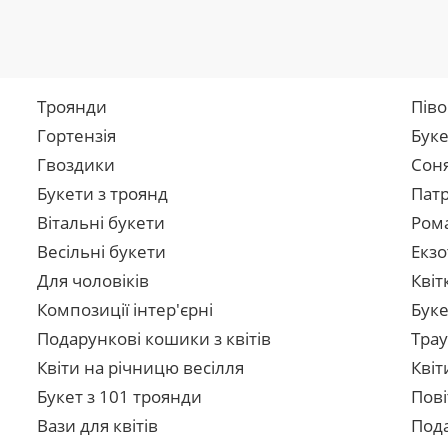
Троянди
Піво
Гортензія
Буке
Гвоздики
Сон
Букети з троянд
Патр
Вітальні букети
Рома
Весільні букети
Екзо
Для чоловіків
Квіт
Композиції інтер'єрні
Буке
Подарункові кошики з квітів
Трау
Квіти на річницю весілля
Квіт
Букет з 101 троянди
Пові
Вази для квітів
Пода