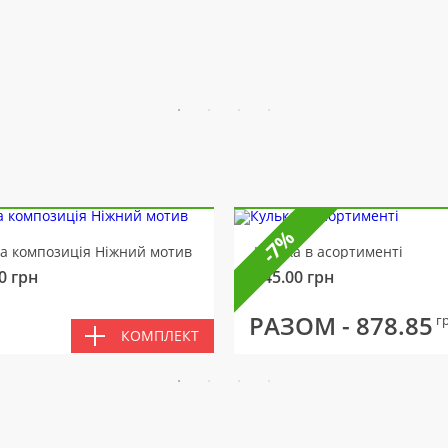
-7%
ва композиція Ніжний мотив
Кулька в асортименті
0
грн
145.00
грн
РАЗОМ -
878.85
г
КОМПЛЕКТ