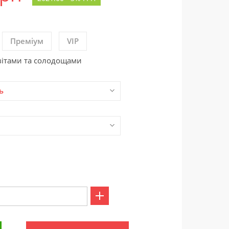
Преміум
VIP
вітами та солодощами
ь