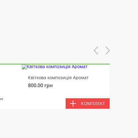
-10%
Квіткова композиція Аромат
Ведмід
800.00
грн
450.00
РАЗ
рн
КОМПЛЕКТ