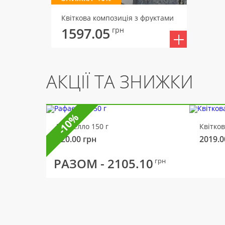
Квіткова композиція з фруктами
1597.05
грн
АКЦІЇ ТА ЗНИЖКИ
-10%
Рафаелло 150 г
Квітко
320.00
грн
2019.0
РАЗОМ -
2105.10
грн