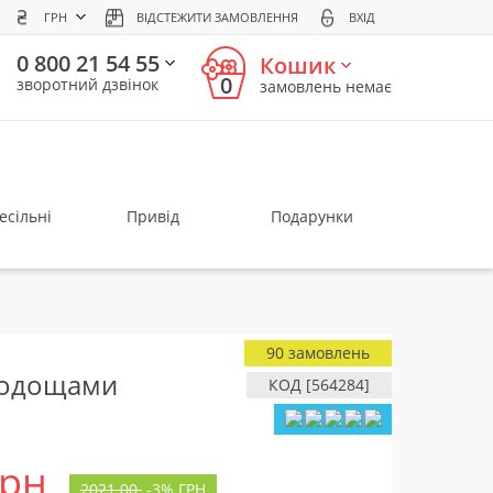
ГРН
ВІДСТЕЖИТИ ЗАМОВЛЕННЯ
ВХІД
0 800 21 54 55
Кошик
0
зворотний дзвінок
замовлень немає
есільні
Привід
Подарунки
90 замовлень
лодощами
КОД [564284]
грн
2021.00
-
3%
ГРН