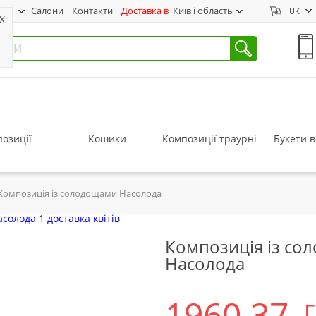
нас
Салони
Контакти
Доставка в
Київ і область
UK
X
озиції
Кошики
Композиції траурні
Букети в
Композиція із солодощами Насолода
Композиція із со
Насолода
1960.37