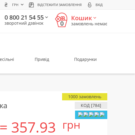
ГРН
ВІДСТЕЖИТИ ЗАМОВЛЕННЯ
ВХІД
0 800 21 54 55
Кошик
0
зворотний дзвінок
замовлень немає
есільні
Привід
Подарунки
1000 замовлень
ка
КОД [784]
= 357.93
грн