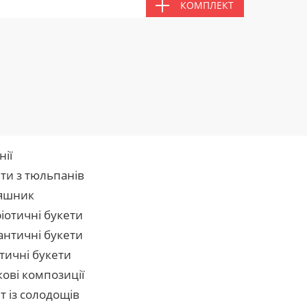
КОМПЛЕКТ
нії
ти з тюльпанів
яшник
іотичні букети
нтичні букети
тичні букети
кові композиції
т із солодощів