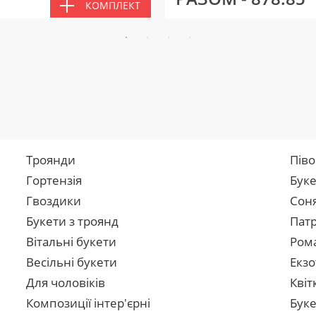
КОМПЛЕКТ
Троянди
Піво
Гортензія
Буке
Гвоздики
Сон
Букети з троянд
Патр
Вітальні букети
Рома
Весільні букети
Екзо
Для чоловіків
Квіт
Композиції інтер'єрні
Буке