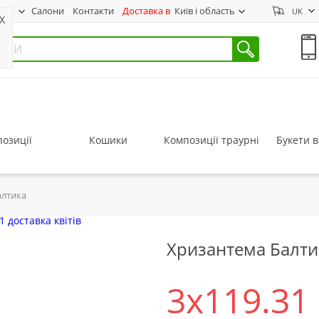
нас
Салони
Контакти
Доставка в
Київ і область
UK
X
озиції
Кошики
Композиції траурні
Букети в
алтика
Хризантема Балти
3x119.31 