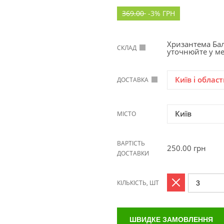
369.00
-
3%
ГРН
Хризантема Бал
СКЛАД
уточнюйте у м
Київ і област
ДОСТАВКА
Київ
МІСТО
ВАРТІСТЬ
250.00
грн
ДОСТАВКИ
КІЛЬКІСТЬ, ШТ
ШВИДКЕ ЗАМОВЛЕННЯ