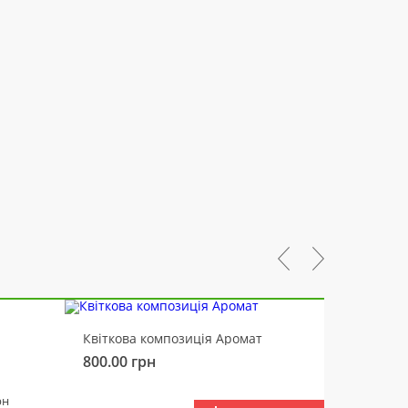
-10%
Квіткова композиція Аромат
Ведмід
800.00
грн
450.00
РАЗ
рн