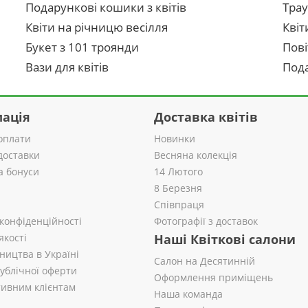
Подарункові кошики з квітів
Трау
Квіти на річницю весілля
Квіт
Букет з 101 троянди
Пові
Вази для квітів
Пода
ація
Доставка квітів
оплати
Новинки
доставки
Весняна колекція
а бонуси
14 Лютого
8 Березня
Співпраця
 конфіденційності
Фотографії з доставок
якості
Наші Квіткові салони
ництва в Україні
Салон на Десятинній
публічної оферти
Оформлення приміщень
ивним клієнтам
Наша команда