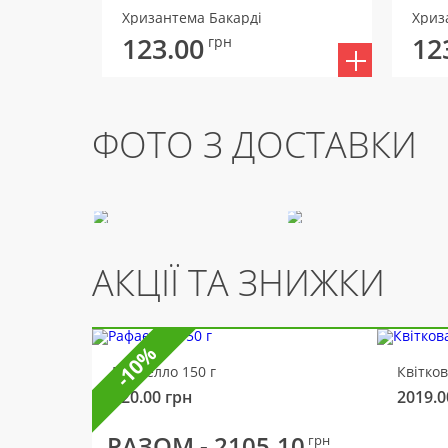
Хризантема Бакарді
Хриз
123.00
12
грн
ФОТО З ДОСТАВКИ
АКЦІЇ ТА ЗНИЖКИ
-10%
Рафаелло 150 г
Квітко
320.00
грн
2019.0
РАЗОМ -
2105.10
грн