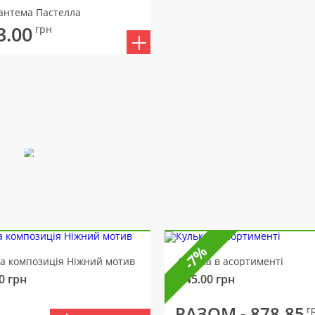
антема Пастелла
3.00
грн
-7%
ва композиція Ніжний мотив
Кулька в асортименті
0
грн
145.00
грн
РАЗОМ -
878.85
г