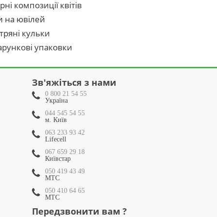
рні композиції квітів
и на ювілей
тряні кульки
рункові упаковки
Зв'яжіться з нами
0 800 21 54 55
Україна
044 545 54 55
м. Київ
063 233 93 42
Lifecell
067 659 29 18
Київстар
050 419 43 49
МТС
050 410 64 65
МТС
Передзвонити вам ?