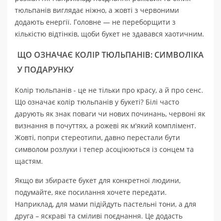
тюльпанів виглядає ніжно, а жовті з червоними
додають енергії. Головне — не переборщити з
кількістю відтінків, щоби букет не здавався хаотичним.
ЩО ОЗНАЧАЄ КОЛІР ТЮЛЬПАНІВ: СИМВОЛІКА
У ПОДАРУНКУ
Колір тюльпанів - це не тільки про красу, а й про сенс.
Що означає колір тюльпанів у букеті? Білі часто
дарують як знак поваги чи нових починань, червоні як
визнання в почуттях, а рожеві як м'який комплімент.
Жовті, попри стереотипи, давно перестали бути
символом розлуки і тепер асоціюються із сонцем та
щастям.
Якщо ви збираєте букет для конкретної людини,
подумайте, яке посилання хочете передати.
Наприклад, для мами підійдуть пастельні тони, а для
друга – яскраві та сміливі поєднання. Це додасть