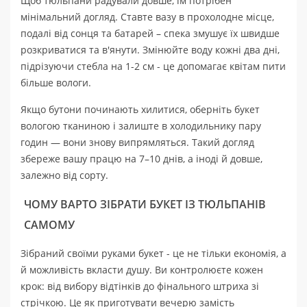
Щоб тюльпани радували довше, їм потрібен
мінімальний догляд. Ставте вазу в прохолодне місце,
подалі від сонця та батарей – спека змушує їх швидше
розкриватися та в'янути. Змінюйте воду кожні два дні,
підрізуючи стебла на 1-2 см - це допомагає квітам пити
більше вологи.
Якщо бутони починають хилитися, оберніть букет
вологою тканиною і залиште в холодильнику пару
годин — вони знову випрямляться. Такий догляд
збереже вашу працю на 7–10 днів, а іноді й довше,
залежно від сорту.
ЧОМУ ВАРТО ЗІБРАТИ БУКЕТ ІЗ ТЮЛЬПАНІВ
САМОМУ
Зібраний своїми руками букет - це не тільки економія, а
й можливість вкласти душу. Ви контролюєте кожен
крок: від вибору відтінків до фінального штриха зі
стрічкою. Це як приготувати вечерю замість