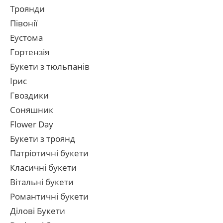
Троянди
Півонії
Еустома
Гортензія
Букети з тюльпанів
Ірис
Гвоздики
Соняшник
Flower Day
Букети з троянд
Патріотичні букети
Класичні букети
Вітальні букети
Романтичні букети
Ділові Букети