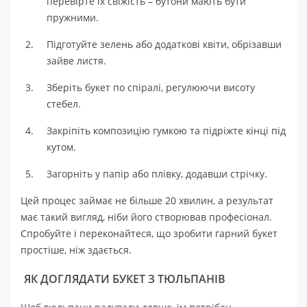
перевірте їх свіжість – бутони мають бути
пружними.
Підготуйте зелень або додаткові квіти, обрізавши
зайве листя.
Зберіть букет по спіралі, регулюючи висоту
стебел.
Закріпіть композицію гумкою та підріжте кінці під
кутом.
Загорніть у папір або плівку, додавши стрічку.
Цей процес займає не більше 20 хвилин, а результат
має такий вигляд, ніби його створював професіонал.
Спробуйте і переконайтеся, що зробити гарний букет
простіше, ніж здається.
ЯК ДОГЛЯДАТИ БУКЕТ З ТЮЛЬПАНІВ