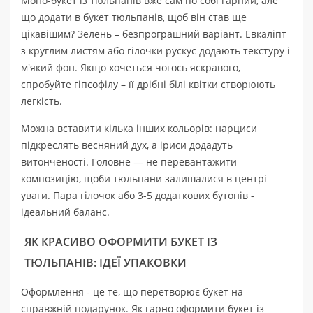
Моно-букет із тюльпанів вже сам по собі гарний, але
що додати в букет тюльпанів, щоб він став ще
цікавішим? Зелень – безпрограшний варіант. Евкаліпт
з круглим листям або гілочки рускус додають текстуру і
м'який фон. Якщо хочеться чогось яскравого,
спробуйте гіпсофілу – її дрібні білі квітки створюють
легкість.
Можна вставити кілька інших кольорів: нарциси
підкреслять весняний дух, а іриси додадуть
витонченості. Головне — не перевантажити
композицію, щоби тюльпани залишалися в центрі
уваги. Пара гілочок або 3-5 додаткових бутонів -
ідеальний баланс.
ЯК КРАСИВО ОФОРМИТИ БУКЕТ ІЗ
ТЮЛЬПАНІВ: ІДЕЇ УПАКОВКИ
Оформлення - це те, що перетворює букет на
справжній подарунок. Як гарно оформити букет із