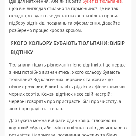
ідеї для натхнення. Але як зібрати
букет із тюльпанів
,
щоб він виглядав стильно та гармонійно? Це не так
складно, як здається: достатньо знати кілька правил
підбору відтінків, поєднань та оформлення. Давайте
розберемо процес крок за кроком.
ЯКОГО КОЛЬОРУ БУВАЮТЬ ТЮЛЬПАНИ: ВИБІР
ВІДТІНКУ
Тюльпани тішать різноманітністю відтінків, і це перше,
з чим потрібно визначитись. Якого кольору бувають
тюльпани? Від класичних червоних та жовтих до
ніжних рожевих, білих і навіть рідкісних фіолетових чи
чорних сортів. Кожен відтінок несе свій настрій:
червоні говорять про пристрасть, білі про чистоту, а
жовті про радість і тепло.
Для букета можна вибрати один колір, створюючи
короткий образ, або змішати кілька тонів для яскравого
розмаїття. Наприклад, поєднання рожевих та білих