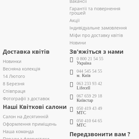
Вакансії
Гарантії та повернення
грошей
Акції
Індивідуальне замовлення
Міфи про доставку квітів
Новини
Доставка квітів
Зв'яжіться з нами
0 800 21 54 55
Новинки
Україна
Весняна колекція
044 545 54 55
14 Лютого
м. Київ
8 Березня
063 233 93 42
Lifecell
Співпраця
067 659 29 18
Фотографії з доставок
Київстар
Наші Квіткові салони
050 419 43 49
МТС
Салон на Десятинній
050 410 64 65
Оформлення приміщень
МТС
Наша команда
Передзвонити вам ?
Поради з флористики