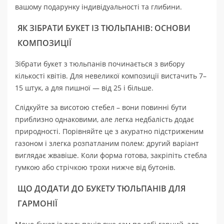
вашому подарунку індивідуальності та глибини.
ЯК ЗІБРАТИ БУКЕТ ІЗ ТЮЛЬПАНІВ: ОСНОВИ
КОМПОЗИЦІЇ
Зібрати букет з тюльпанів починається з вибору
кількості квітів. Для невеликої композиції вистачить 7–
15 штук, а для пишної — від 25 і більше.
Слідкуйте за висотою стебел – вони повинні бути
приблизно однаковими, але легка недбалість додає
природності. Порівняйте це з акуратно підстриженим
газоном і злегка розпатланим полем: другий варіант
виглядає жвавіше. Коли форма готова, закріпіть стебла
гумкою або стрічкою трохи нижче від бутонів.
ЩО ДОДАТИ ДО БУКЕТУ ТЮЛЬПАНІВ ДЛЯ
ГАРМОНІЇ