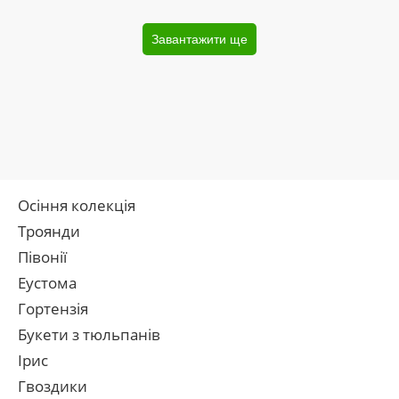
Завантажити ще
Осіння колекція
Троянди
Півонії
Еустома
Гортензія
Букети з тюльпанів
Ірис
Гвоздики