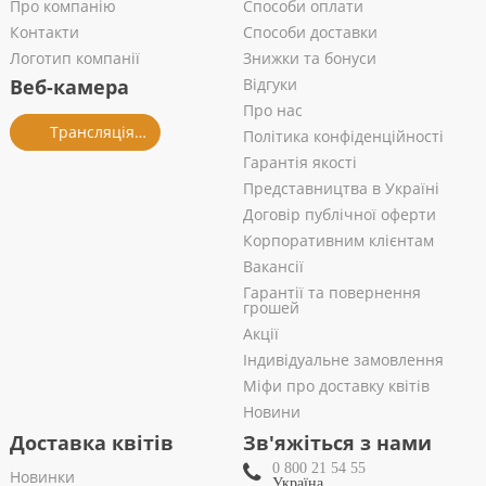
Про компанію
Способи оплати
Контакти
Способи доставки
Логотип компанії
Знижки та бонуси
Веб-камера
Відгуки
Про нас
Трансляція із салону
Політика конфіденційності
Гарантія якості
Представництва в Україні
Договір публічної оферти
Корпоративним клієнтам
Вакансії
Гарантії та повернення
грошей
Акції
Індивідуальне замовлення
Міфи про доставку квітів
Новини
Доставка квітів
Зв'яжіться з нами
0 800 21 54 55
Новинки
Україна