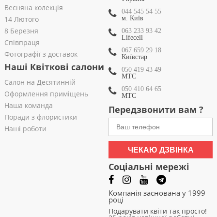
Весняна колекція
044 545 54 55
14 Лютого
м. Київ
8 Березня
063 233 93 42
Lifecell
Співпраця
067 659 29 18
Фотографії з доставок
Київстар
Наші Квіткові салони
050 419 43 49
МТС
Салон на Десятинній
050 410 64 65
Оформлення приміщень
МТС
Наша команда
Передзвонити вам ?
Поради з флористики
Наші роботи
ЧЕКАЮ ДЗВІНКА
Соціальні мережі
Компанія заснована у 1999
році
Подарувати квіти так просто!