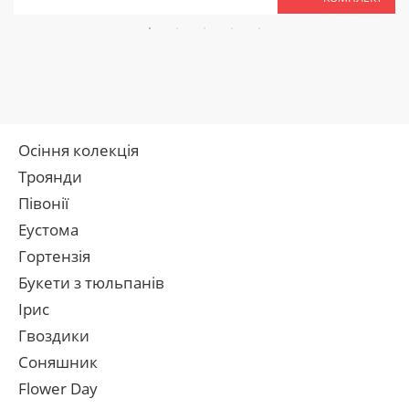
Осіння колекція
Троянди
Півонії
Еустома
Гортензія
Букети з тюльпанів
Ірис
Гвоздики
Соняшник
Flower Day