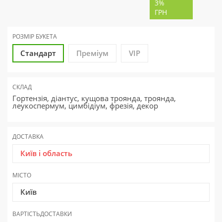
3%
ГРН
РОЗМІР БУКЕТА
Стандарт
Преміум
VIP
СКЛАД
Гортензія, діантус, кущова троянда, троянда,
леукоспермум, цимбідіум, фрезія, декор
ДОСТАВКА
Київ і область
МІСТО
Київ
ВАРТІСТЬ
ДОСТАВКИ