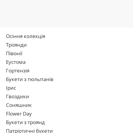
Осіння колекція
Троянди
Півонії
Еустома
Гортензія
Букети з тюльпанів
Ірис
Гвоздики
Соняшник
Flower Day
Букети з троянд
Патріотичні букети