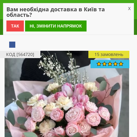
0
Вам необхідна доставка в Київ та
X
область?
0 800 21 54 55
ТАК
НІ, ЗМІНИТИ НАПРЯМОК
КОД [564720]
15 замовлень