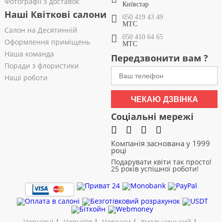
Фотографії з доставок
Київстар
Наші Квіткові салони
050 419 43 49
МТС
Салон на Десятинній
050 410 64 65
Оформлення приміщень
МТС
Наша команда
Передзвонити вам ?
Поради з флористики
Наші роботи
ЧЕКАЮ ДЗВІНКА
Соціальні мережі
Компанія заснована у 1999
році
Подарувати квіти так просто!
25 років успішної роботи!
Чернівці
|
Чернігів
|
Черкаси
|
Хмельницький
|