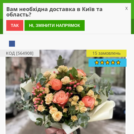
0
Вам необхідна доставка в Київ та
X
область?
0 800 21 54 55
ТАК
НІ, ЗМІНИТИ НАПРЯМОК
КОД [564908]
15 замовлень