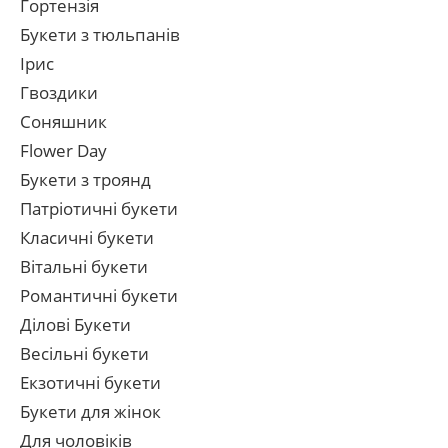
Гортензія
Букети з тюльпанів
Ірис
Гвоздики
Соняшник
Flower Day
Букети з троянд
Патріотичні букети
Класичні букети
Вітальні букети
Романтичні букети
Ділові Букети
Весільні букети
Екзотичні букети
Букети для жінок
Для чоловіків