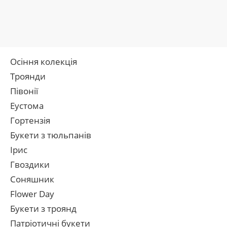
Осіння колекція
Троянди
Півонії
Еустома
Гортензія
Букети з тюльпанів
Ірис
Гвоздики
Соняшник
Flower Day
Букети з троянд
Патріотичні букети