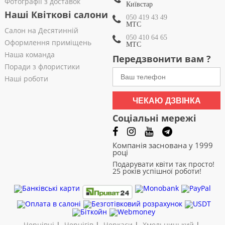
Фотографії з доставок
Київстар
Наші Квіткові салони
050 419 43 49
МТС
Салон на Десятинній
050 410 64 65
Оформлення приміщень
МТС
Наша команда
Передзвонити вам ?
Поради з флористики
Наші роботи
ЧЕКАЮ ДЗВІНКА
Соціальні мережі
Компанія заснована у 1999
році
Подарувати квіти так просто!
25 років успішної роботи!
Чернівці
|
Чернігів
|
Черкаси
|
Хмельницький
|