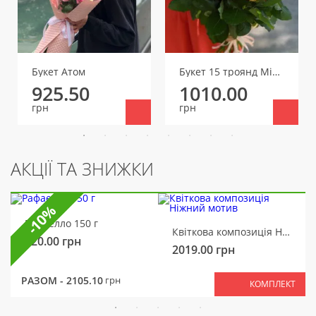
Букет Атом
Букет 15 троянд Міс Піггі
925.50
1010.00
грн
грн
АКЦІЇ ТА ЗНИЖКИ
-10%
Рафаелло 150 г
Квіткова композиція Ніжний мотив
320.00
грн
2019.00
грн
РАЗОМ -
2105.10
грн
КОМПЛЕКТ