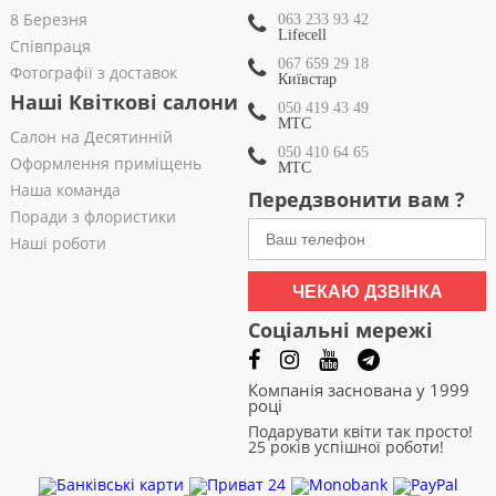
8 Березня
063 233 93 42
Lifecell
Співпраця
067 659 29 18
Фотографії з доставок
Київстар
Наші Квіткові салони
050 419 43 49
МТС
Салон на Десятинній
050 410 64 65
Оформлення приміщень
МТС
Наша команда
Передзвонити вам ?
Поради з флористики
Наші роботи
ЧЕКАЮ ДЗВІНКА
Соціальні мережі
Компанія заснована у 1999
році
Подарувати квіти так просто!
25 років успішної роботи!