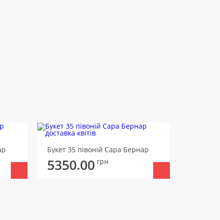
Букет 31 
ар
Букет 35 півоній Сара Бернар
5723
5350.00
грн