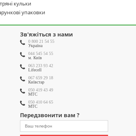
тряні кульки
рункові упаковки
Зв'яжіться з нами
0 800 21 54 55
Україна
044 545 54 55
м. Київ
063 233 93 42
Lifecell
067 659 29 18
Київстар
050 419 43 49
МТС
050 410 64 65
МТС
Передзвонити вам ?