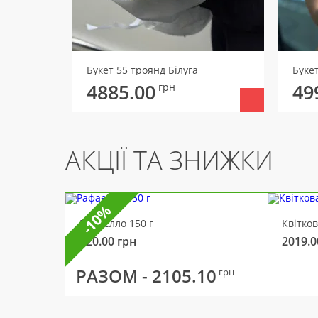
Букет 55 троянд Білуга
Буке
4885.00
49
грн
АКЦІЇ ТА ЗНИЖКИ
-10%
Рафаелло 150 г
Квітко
320.00
грн
2019.0
РАЗОМ -
2105.10
грн