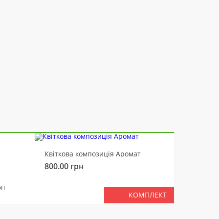
-10%
Квіткова композиція Аромат
Ведмід
800.00
грн
450.00
РАЗ
рн
КОМПЛЕКТ