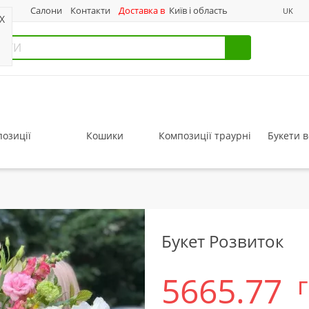
нас
Салони
Контакти
Доставка в
Київ і область
UK
X
озиції
Кошики
Композиції траурні
Букети в
Букет Розвиток
5665.77