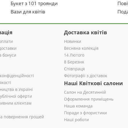
Букет з 101 троянди
Пові
Вази для квітів
Пода
ація
Доставка квітів
оплати
Новинки
доставки
Весняна колекція
а бонуси
14 Лютого
8 Березня
Співпраця
 конфіденційності
Фотографії з доставок
якості
Наші Квіткові салони
ництва в Україні
Салон на Десятинній
публічної оферти
Оформлення приміщень
ивним клієнтам
Наша команда
Поради з флористики
 та повернення грошей
Наші роботи