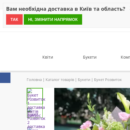
Знижки
Оплата
Доставка
Відгуки
Гарантія
Про 
Вам необхідна доставка в Київ та область?
ТАК
НІ, ЗМІНИТИ НАПРЯМОК
since 1999
Квіти
Букети
Комп
Головна
Каталог товарів
Букети
Букет Розвиток