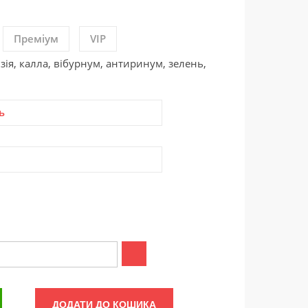
Преміум
VIP
зія, калла, вібурнум, антиринум, зелень,
ь
ДОДАТИ ДО КОШИКА