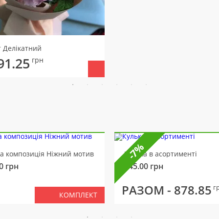
т Делікатний
91.25
грн
-7%
ва композиція Ніжний мотив
Кулька в асортименті
0
грн
145.00
грн
РАЗОМ -
878.85
г
КОМПЛЕКТ