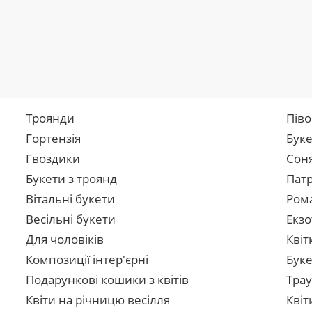
Троянди
Піво
Гортензія
Буке
Гвоздики
Сон
Букети з троянд
Патр
Вітальні букети
Рома
Весільні букети
Екзо
Для чоловіків
Квіт
Композиції інтер'єрні
Буке
Подарункові кошики з квітів
Трау
Квіти на річницю весілля
Квіт