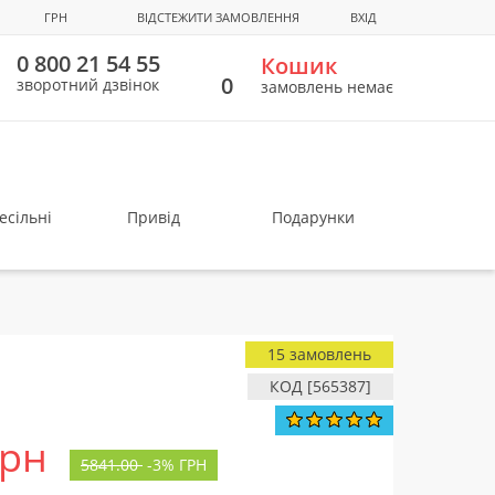
ГРН
ВІДСТЕЖИТИ ЗАМОВЛЕННЯ
ВХІД
0 800 21 54 55
Кошик
0
зворотний дзвінок
замовлень немає
есільні
Привід
Подарунки
15 замовлень
КОД [565387]
грн
5841.00
-
3%
ГРН