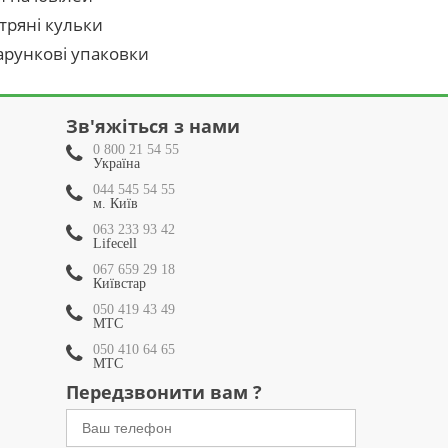
тряні кульки
рункові упаковки
Зв'яжіться з нами
0 800 21 54 55
Україна
044 545 54 55
м. Київ
063 233 93 42
Lifecell
067 659 29 18
Київстар
050 419 43 49
МТС
050 410 64 65
МТС
Передзвонити вам ?