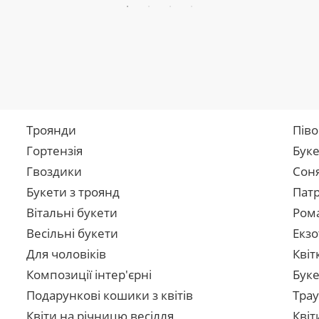
Троянди
Піво
Гортензія
Буке
Гвоздики
Сон
Букети з троянд
Патр
Вітальні букети
Рома
Весільні букети
Екзо
Для чоловіків
Квіт
Композиції інтер'єрні
Буке
Подарункові кошики з квітів
Трау
Квіти на річницю весілля
Квіт