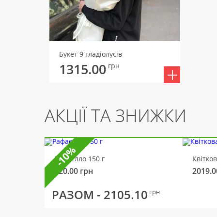
Букет 9 гладіолусів
1315.00
грн
АКЦІЇ ТА ЗНИЖКИ
-10%
Рафаелло 150 г
Квітко
320.00
грн
2019.0
РАЗОМ -
2105.10
грн