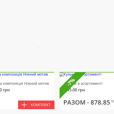
-7%
ва композиція Ніжний мотив
Кулька в асортименті
0
грн
145.00
грн
РАЗОМ -
878.85
г
КОМПЛЕКТ