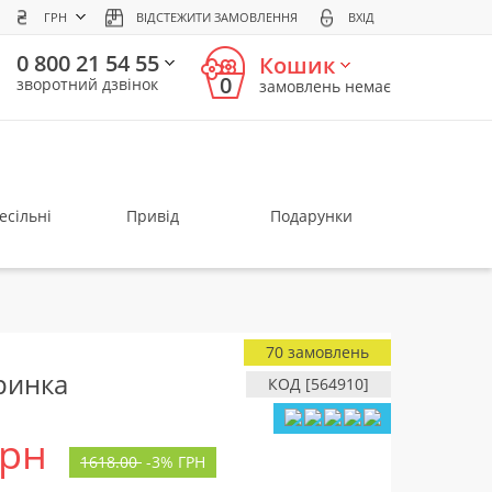
ГРН
ВІДСТЕЖИТИ ЗАМОВЛЕННЯ
ВХІД
0 800 21 54 55
Кошик
0
зворотний дзвінок
замовлень немає
есільні
Привід
Подарунки
70 замовлень
ринка
КОД [564910]
грн
1618.00
-
3%
ГРН