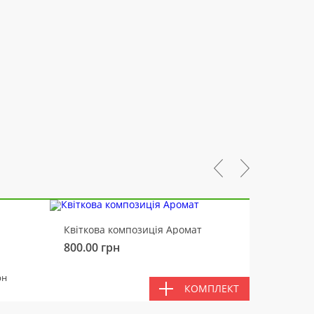
-10%
Квіткова композиція Аромат
Ведмід
800.00
грн
450.00
РАЗ
рн
КОМПЛЕКТ