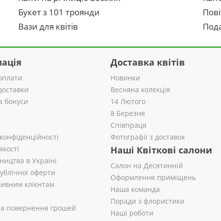
Букет з 101 троянди
Пові
Вази для квітів
Пода
ація
Доставка квітів
оплати
Новинки
доставки
Весняна колекція
а бонуси
14 Лютого
8 Березня
Співпраця
 конфіденційності
Фотографії з доставок
якості
Наші Квіткові салони
ництва в Україні
Салон на Десятинній
публічної оферти
Оформлення приміщень
ивним клієнтам
Наша команда
Поради з флористики
 та повернення грошей
Наші роботи