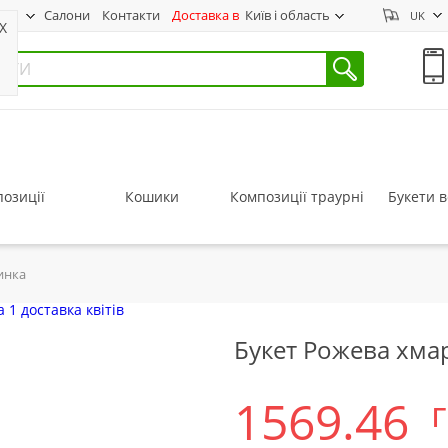
нас
Салони
Контакти
Доставка в
Київ і область
UK
X
озиції
Кошики
Композиції траурні
Букети в
инка
Букет Рожева хма
1569.46