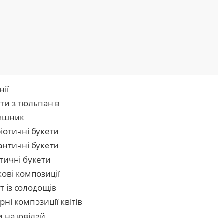
нії
ти з тюльпанів
яшник
іотичні букети
нтичні букети
тичні букети
кові композиції
т із солодощів
рні композиції квітів
и на ювілей