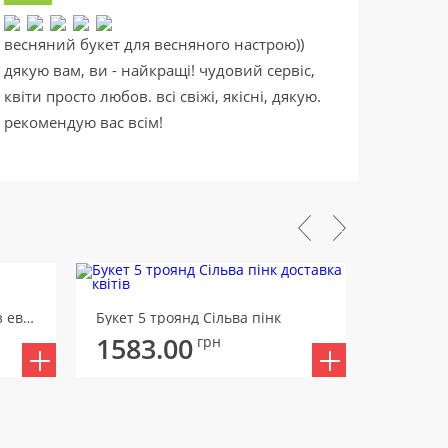
весняний букет для весняного настрою))
Букет
дякую вам, ви - найкращі! чудовий сервіс,
милий,
квіти просто любов. всі свіжі, якісні, дякую.
довго,
рекомендую вас всім!
Букет 7 троянд Місті Баблз з евкаліптом
Букет 5 троянд Сільва пінк
Букет 9 
1583.00
1612
грн