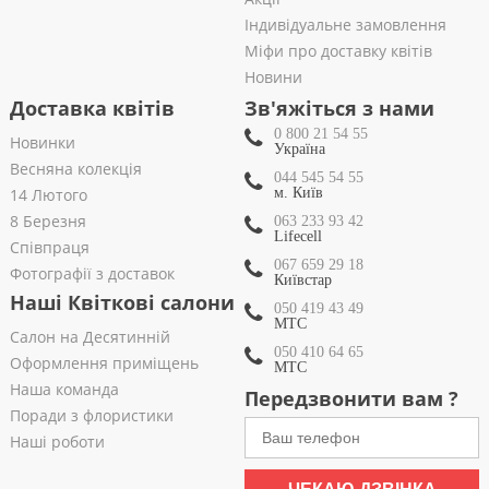
Індивідуальне замовлення
Міфи про доставку квітів
Новини
Доставка квітів
Зв'яжіться з нами
0 800 21 54 55
Новинки
Україна
Весняна колекція
044 545 54 55
14 Лютого
м. Київ
8 Березня
063 233 93 42
Lifecell
Співпраця
067 659 29 18
Фотографії з доставок
Київстар
Наші Квіткові салони
050 419 43 49
МТС
Салон на Десятинній
050 410 64 65
Оформлення приміщень
МТС
Наша команда
Передзвонити вам ?
Поради з флористики
Наші роботи