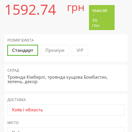
1592.74
грн
1642.00
-
3%
ГРН
РОЗМІР БУКЕТА
Стандарт
Преміум
VIP
СКЛАД
Троянда Кімберлі, троянда кущова Бомбастик,
зелень, декор
ДОСТАВКА
Київ і область
МІСТО