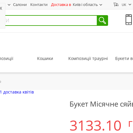
нас
Салони
Контакти
Доставка в
Київ і область
UK
X
озиції
Кошики
Композиції траурні
Букети в
о
Букет Місячне сяй
3133.10