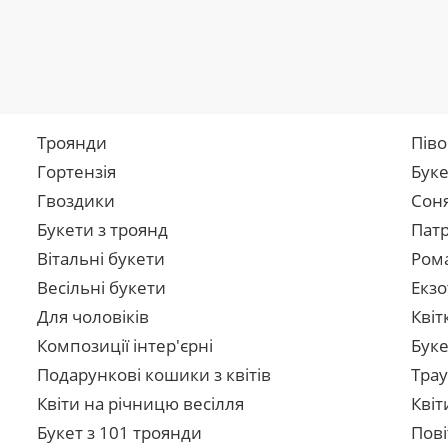
Троянди
Піво
Гортензія
Буке
Гвоздики
Сон
Букети з троянд
Патр
Вітальні букети
Рома
Весільні букети
Екзо
Для чоловіків
Квіт
Композиції інтер'єрні
Буке
Подарункові кошики з квітів
Трау
Квіти на річницю весілля
Квіт
Букет з 101 троянди
Пові