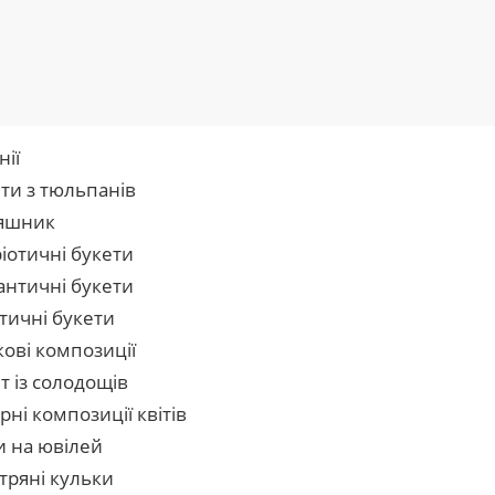
нії
ти з тюльпанів
яшник
іотичні букети
нтичні букети
тичні букети
кові композиції
т із солодощів
рні композиції квітів
и на ювілей
тряні кульки