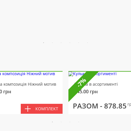
-7%
ва композиція Ніжний мотив
Кулька в асортименті
0
грн
145.00
грн
РАЗОМ -
878.85
г
КОМПЛЕКТ