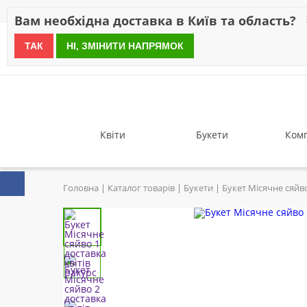
Знижки
Оплата
Доставка
Відгуки
Гарантія
Про 
Вам необхідна доставка в Київ та область?
ТАК
НІ, ЗМІНИТИ НАПРЯМОК
since 1999
Квіти
Букети
Комп
Головна
Каталог товарів
Букети
Букет Місячне сяйв