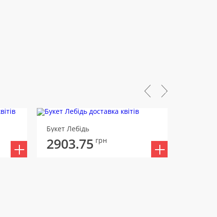
Букет Лебідь
Букет В
2903.75
2935
грн