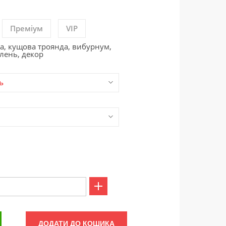
Преміум
VIP
да, кущова троянда, вибурнум,
елень, декор
ь
ДОДАТИ ДО КОШИКА