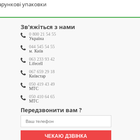
рункові упаковки
Зв'яжіться з нами
0 800 21 54 55
Україна
044 545 54 55
м. Київ
063 233 93 42
Lifecell
067 659 29 18
Київстар
050 419 43 49
МТС
050 410 64 65
МТС
Передзвонити вам ?
ЧЕКАЮ ДЗВІНКА