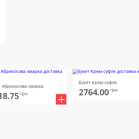
Букет Крем-суфле
т Абрикосова хмарка
2764.00
грн
18.75
грн