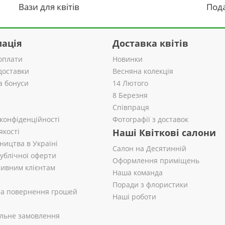
Вази для квітів
Пода
ація
Доставка квітів
оплати
Новинки
доставки
Весняна колекція
а бонуси
14 Лютого
8 Березня
Співпраця
 конфіденційності
Фотографії з доставок
якості
Наші Квіткові салони
ництва в Україні
Салон на Десятинній
публічної оферти
Оформлення приміщень
ивним клієнтам
Наша команда
Поради з флористики
 та повернення грошей
Наші роботи
альне замовлення