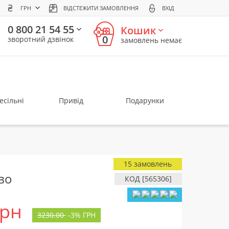
ГРН
ВІДСТЕЖИТИ ЗАМОВЛЕННЯ
ВХІД
0 800 21 54 55
Кошик
0
зворотний дзвінок
замовлень немає
есільні
Привід
Подарунки
15 замовлень
во
КОД [565306]
грн
3230.00
-
3%
ГРН