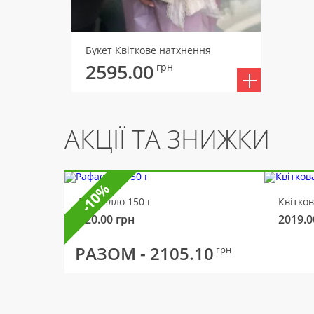
Букет Квіткове натхнення
2595.00
грн
АКЦІЇ ТА ЗНИЖКИ
-10%
Рафаелло 150 г
Квітко
320.00
грн
2019.0
РАЗОМ -
2105.10
грн