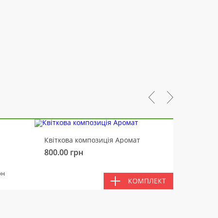
-10%
Квіткова композиція Аромат
Ведмід
800.00
грн
450.00
РАЗ
рн
КОМПЛЕКТ