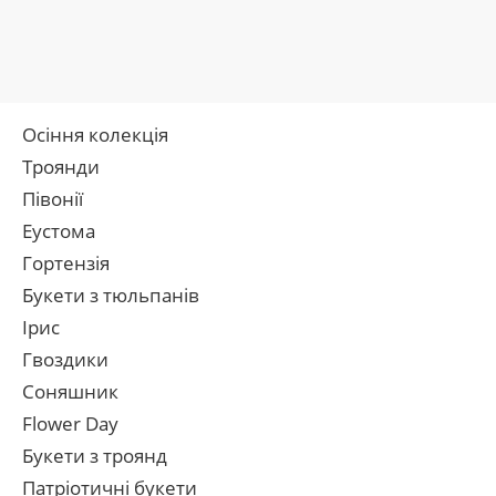
Осіння колекція
Троянди
Півонії
Еустома
Гортензія
Букети з тюльпанів
Ірис
Гвоздики
Соняшник
Flower Day
Букети з троянд
Патріотичні букети