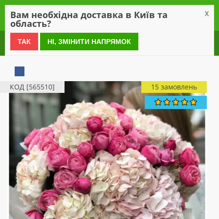
0
Вам необхідна доставка в Київ та
X
область?
0 800 21 54 55
ТАК
НІ, ЗМІНИТИ НАПРЯМОК
КОД [565510]
15 замовлень