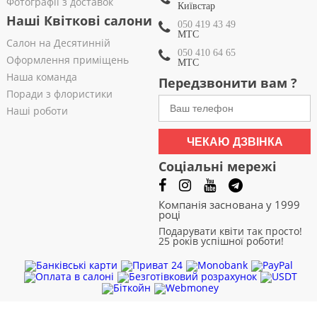
Фотографії з доставок
Київстар
Наші Квіткові салони
050 419 43 49
МТС
Салон на Десятинній
050 410 64 65
Оформлення приміщень
МТС
Наша команда
Передзвонити вам ?
Поради з флористики
Наші роботи
ЧЕКАЮ ДЗВІНКА
Соціальні мережі
Компанія заснована у 1999
році
Подарувати квіти так просто!
25 років успішної роботи!
Чернівці
|
Чернігів
|
Черкаси
|
Хмельницький
|
Харків
|
Суми
|
Рівне
|
Полтава
|
Одеса
|
Миколаїв
|