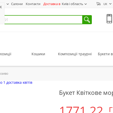
нас
Салони
Контакти
Доставка в
Київ і область
UK
X
озиції
Кошики
Композиції траурні
Букети в
озиво
Букет Квіткове м
1771.22