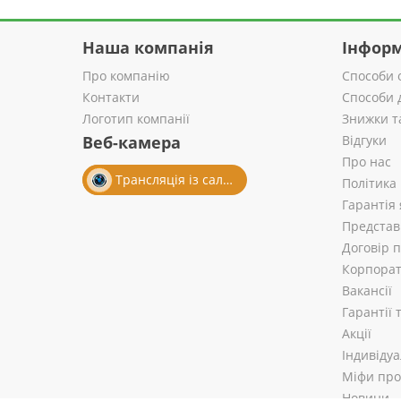
Наша компанія
Інформ
Про компанію
Способи 
Контакти
Способи 
Логотип компанії
Знижки т
Веб-камера
Відгуки
Про нас
Трансляція із салону
Політика
Гарантія 
Представ
Договір 
Корпорат
Вакансії
Гарантії
Акції
Індивіду
Міфи про 
Новини