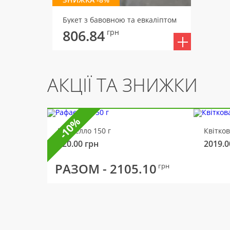
Букет з бавовною та евкаліптом
806.84
грн
АКЦІЇ ТА ЗНИЖКИ
-10%
Рафаелло 150 г
Квітко
320.00
грн
2019.0
РАЗОМ -
2105.10
грн