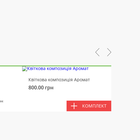
-10%
Квіткова композиція Аромат
Ведмід
800.00
грн
450.00
РАЗ
рн
КОМПЛЕКТ