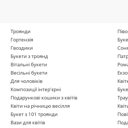
Троянди
Піво
Гортензія
Буке
Гвоздики
Сон
Букети з троянд
Патр
Вітальні букети
Рома
Весільні букети
Екзо
Для чоловіків
Квіт
Композиції інтер'єрні
Буке
Подарункові кошики з квітів
Трау
Квіти на річницю весілля
Квіт
Букет з 101 троянди
Пові
Вази для квітів
Пода