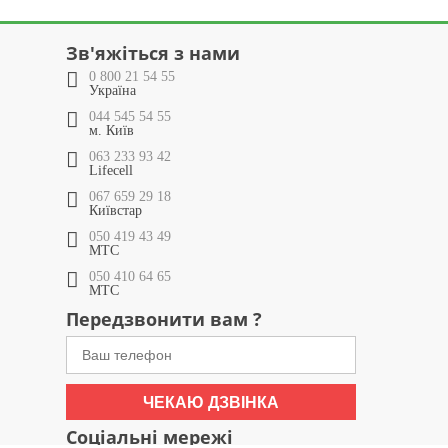
Зв'яжіться з нами
0 800 21 54 55
Україна
044 545 54 55
м. Київ
063 233 93 42
Lifecell
067 659 29 18
Київстар
050 419 43 49
МТС
050 410 64 65
МТС
Передзвонити вам ?
ЧЕКАЮ ДЗВІНКА
Соціальні мережі