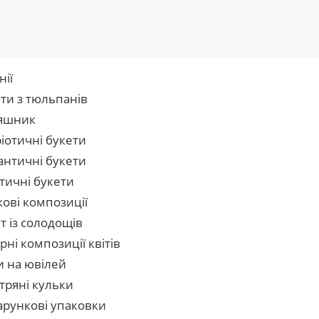
нії
ти з тюльпанів
яшник
іотичні букети
нтичні букети
тичні букети
кові композиції
т із солодощів
рні композиції квітів
и на ювілей
тряні кульки
рункові упаковки