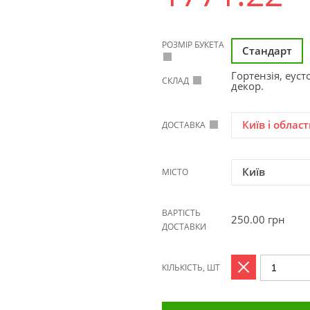
РОЗМІР БУКЕТА
Стандарт
Гортензія, еуст
СКЛАД
декор.
Київ і област
ДОСТАВКА
Київ
МІСТО
ВАРТІСТЬ
250.00
грн
ДОСТАВКИ
КІЛЬКІСТЬ, ШТ