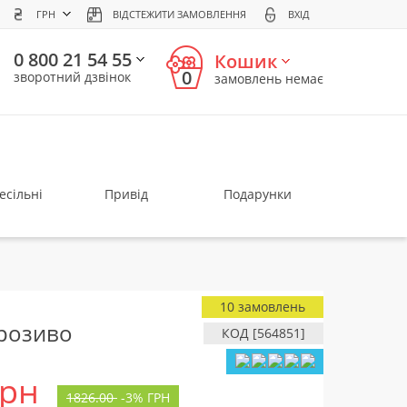
ГРН
ВІДСТЕЖИТИ ЗАМОВЛЕННЯ
ВХІД
0 800 21 54 55
Кошик
0
зворотний дзвінок
замовлень немає
есільні
Привід
Подарунки
10 замовлень
орозиво
КОД [564851]
грн
1826.00
-
3%
ГРН