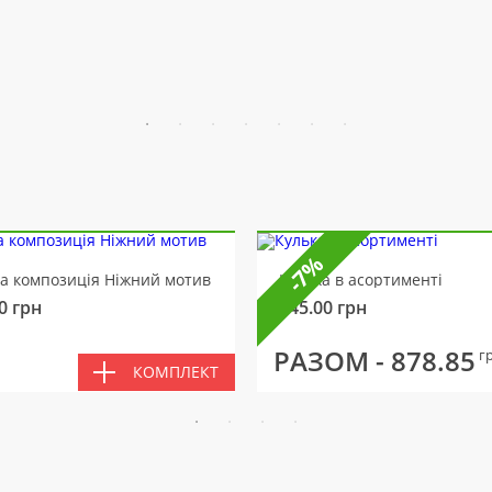
-7%
ва композиція Ніжний мотив
Кулька в асортименті
0
грн
145.00
грн
РАЗОМ -
878.85
г
КОМПЛЕКТ