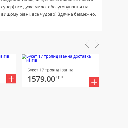
супер) все дуже мило, обслуговування на
вищому рівні, все чудово) Вдячна безмежно.
Букет 17 троянд Іванна
Букет Ам
1579.00
1674
грн