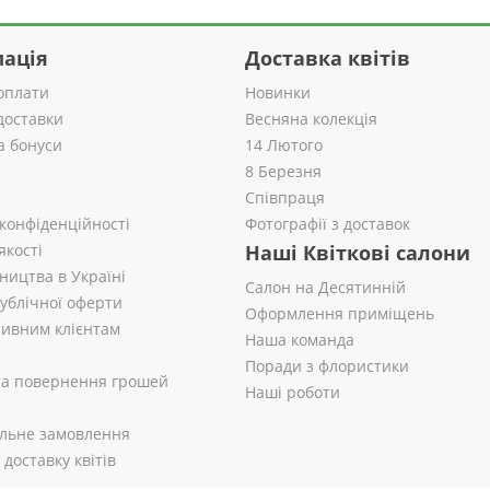
ація
Доставка квітів
оплати
Новинки
доставки
Весняна колекція
а бонуси
14 Лютого
8 Березня
Співпраця
 конфіденційності
Фотографії з доставок
якості
Наші Квіткові салони
ництва в Україні
Салон на Десятинній
публічної оферти
Оформлення приміщень
ивним клієнтам
Наша команда
Поради з флористики
 та повернення грошей
Наші роботи
альне замовлення
доставку квітів