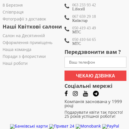
8 Березня
063 233 93 42
Lifecell
Співпраця
067 659 29 18
Фотографії з доставок
Київстар
Наші Квіткові салони
050 419 43 49
МТС
Салон на Десятинній
050 410 64 65
Оформлення приміщень
МТС
Наша команда
Передзвонити вам ?
Поради з флористики
Наші роботи
ЧЕКАЮ ДЗВІНКА
Соціальні мережі
Компанія заснована у 1999
році
Подарувати квіти так просто!
25 років успішної роботи!