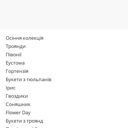
Осіння колекція
Троянди
Півонії
Еустома
Гортензія
Букети з тюльпанів
Ірис
Гвоздики
Соняшник
Flower Day
Букети з троянд