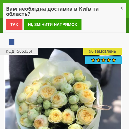
0
Вам необхідна доставка в Київ та
X
область?
0 800 21 54 55
ТАК
НІ, ЗМІНИТИ НАПРЯМОК
КОД [565335]
90 замовлень