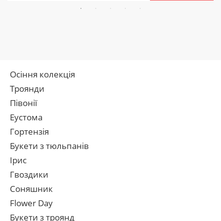
Осіння колекція
Троянди
Півонії
Еустома
Гортензія
Букети з тюльпанів
Ірис
Гвоздики
Соняшник
Flower Day
Букети з троянд