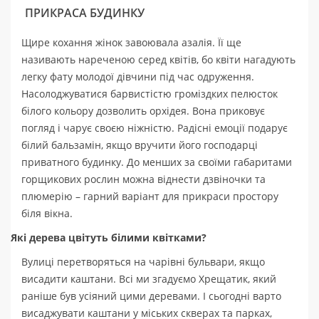
ПРИКРАСА БУДИНКУ
Щире кохання жінок завоювала азалія. Її ще
називають нареченою серед квітів, бо квіти нагадують
легку фату молодої дівчини під час одруження.
Насолоджуватися барвистістю громіздких пелюсток
білого кольору дозволить орхідея. Вона приковує
погляд і чарує своєю ніжністю. Радісні емоції подарує
білий бальзамін, якщо вручити його господарці
приватного будинку. До менших за своїми габаритами
горщикових рослин можна віднести дзвіночки та
плюмерію – гарний варіант для прикраси простору
біля вікна.
Які дерева цвітуть білими квітками?
Вулиці перетворяться на чарівні бульвари, якщо
висадити каштани. Всі ми згадуємо Хрещатик, який
раніше був усіяний цими деревами. І сьогодні варто
висаджувати каштани у міських скверах та парках,