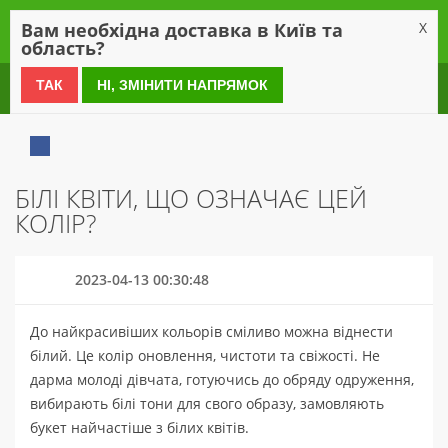
0
Вам необхідна доставка в Київ та
X
область?
0 800 21 54 55
ТАК
НІ, ЗМІНИТИ НАПРЯМОК
БІЛІ КВІТИ, ЩО ОЗНАЧАЄ ЦЕЙ
КОЛІР?
2023-04-13 00:30:48
До найкрасивіших кольорів сміливо можна віднести
білий. Це колір оновлення, чистоти та свіжості. Не
дарма молоді дівчата, готуючись до обряду одруження,
вибирають білі тони для свого образу, замовляють
букет найчастіше з білих квітів.