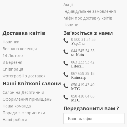
Акції
Індивідуальне замовлення
Міфи про доставку квітів
Новини
Доставка квітів
Зв'яжіться з нами
0 800 21 54 55
Новинки
Україна
Весняна колекція
044 545 54 55
14 Лютого
м. Київ
8 Березня
063 233 93 42
Lifecell
Співпраця
067 659 29 18
Фотографії з доставок
Київстар
Наші Квіткові салони
050 419 43 49
МТС
Салон на Десятинній
050 410 64 65
Оформлення приміщень
МТС
Наша команда
Передзвонити вам ?
Поради з флористики
Наші роботи