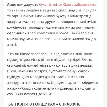
Якщо вам дарують
букет із квіток білого забарвлення
,
то значить людина має до вас світлі, відкриті почуття
та гарні наміри. Класичному букету з білих троянд
зрадіє мама, сестра та дружина. Флористи нині вміло
комбінують троянди з іншими квітучими рослинами,
оформляючи свої композиції у бокси. Такий варіант
можна вручити на ювілей чи інший важливий захід у
житті.
З квітів білого забарвлення виділяються лілії. Вони
підходять для жінок різного віку, як і орхідеї. Благо,
сьогодні різноманітність цих кольорів дуже велика.
Ніжні, наче міні зефірки, еустоми та ранункулюси
підійдуть для молодих дівчат. Такі квіти точно
зачарують своєю красою. Ще один варіант - оберемок
ажурних білих тюльпанів, який дозволить висловити
свої ніжні почуття до жінки.
БІЛІ КВІТИ В ГОРЩИКАХ – СПРАВЖНЄ