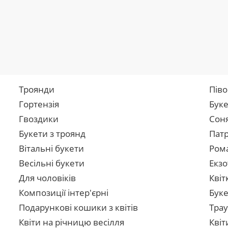
Троянди
Піво
Гортензія
Буке
Гвоздики
Сон
Букети з троянд
Патр
Вітальні букети
Рома
Весільні букети
Екзо
Для чоловіків
Квіт
Композиції інтер'єрні
Буке
Подарункові кошики з квітів
Трау
Квіти на річницю весілля
Квіт