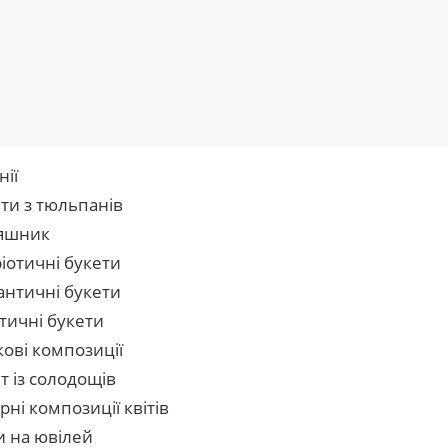
нії
ти з тюльпанів
яшник
іотичні букети
нтичні букети
тичні букети
кові композиції
т із солодощів
рні композиції квітів
и на ювілей