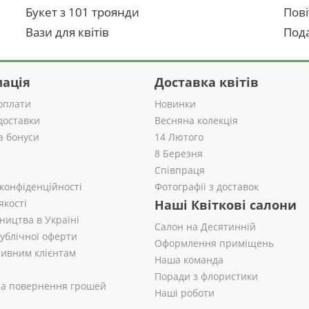
Букет з 101 троянди
Пові
Вази для квітів
Пода
ація
Доставка квітів
оплати
Новинки
доставки
Весняна колекція
а бонуси
14 Лютого
8 Березня
Співпраця
 конфіденційності
Фотографії з доставок
якості
Наші Квіткові салони
ництва в Україні
Салон на Десятинній
публічної оферти
Оформлення приміщень
ивним клієнтам
Наша команда
Поради з флористики
 та повернення грошей
Наші роботи