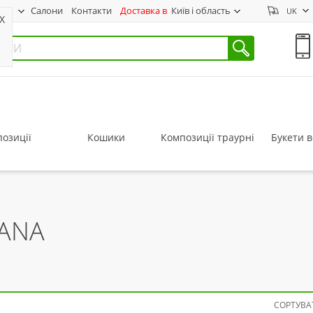
нас
Салони
Контакти
Доставка в
Київ і область
UK
X
озиції
Кошики
Композиції траурні
Букети в
DANA
СОРТУВАТ