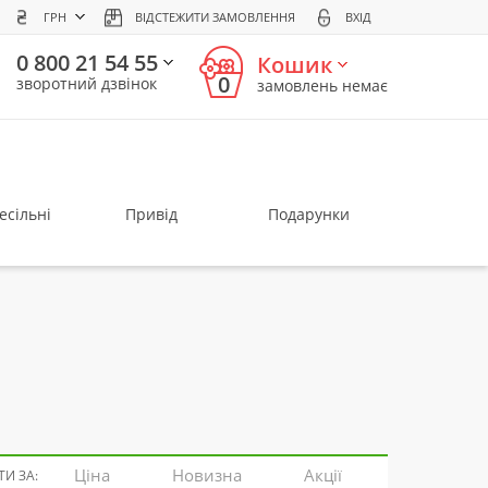
ГРН
ВІДСТЕЖИТИ ЗАМОВЛЕННЯ
ВХІД
0 800 21 54 55
Кошик
0
зворотний дзвінок
замовлень немає
есільні
Привід
Подарунки
Ціна
Новизна
Акції
И ЗА: