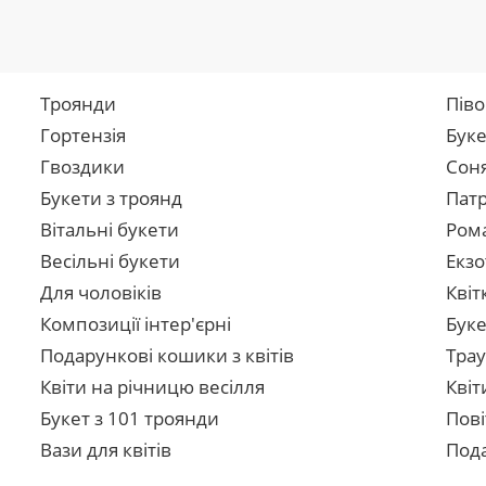
Троянди
Піво
Гортензія
Буке
Гвоздики
Сон
Букети з троянд
Патр
Вітальні букети
Рома
Весільні букети
Екзо
Для чоловіків
Квіт
Композиції інтер'єрні
Буке
Подарункові кошики з квітів
Трау
Квіти на річницю весілля
Квіт
Букет з 101 троянди
Пові
Вази для квітів
Пода