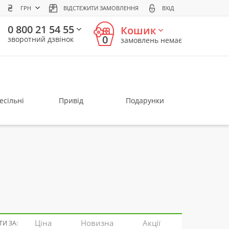
ГРН
ВІДСТЕЖИТИ ЗАМОВЛЕННЯ
ВХІД
0 800 21 54 55
Кошик
0
зворотний дзвінок
замовлень немає
есільні
Привід
Подарунки
Ціна
Новизна
Акції
И ЗА: