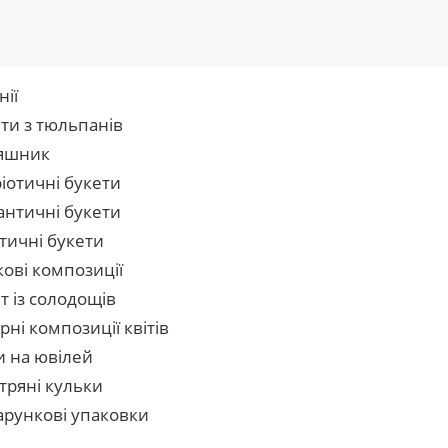
нії
ти з тюльпанів
яшник
іотичні букети
нтичні букети
тичні букети
кові композиції
т із солодощів
рні композиції квітів
и на ювілей
тряні кульки
рункові упаковки