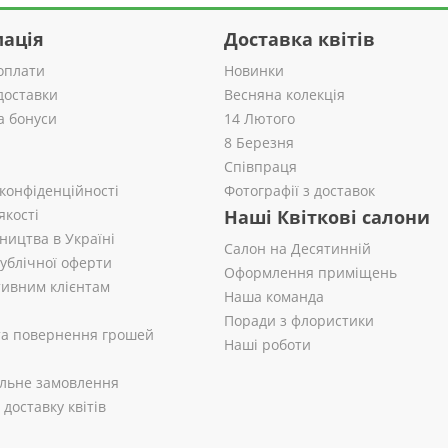
ація
Доставка квітів
оплати
Новинки
доставки
Весняна колекція
а бонуси
14 Лютого
8 Березня
Співпраця
 конфіденційності
Фотографії з доставок
якості
Наші Квіткові салони
ництва в Україні
Салон на Десятинній
публічної оферти
Оформлення приміщень
ивним клієнтам
Наша команда
Поради з флористики
 та повернення грошей
Наші роботи
альне замовлення
доставку квітів