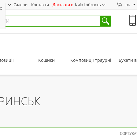
нас
Салони
Контакти
Доставка в
Київ і область
UK
X
озиції
Кошики
Композиції траурні
Букети в
ОРИНСЬК
СОРТУВАТ