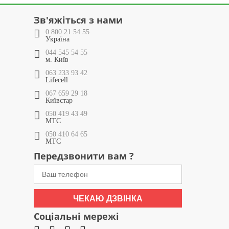
Зв'яжіться з нами
0 800 21 54 55
Україна
044 545 54 55
м. Київ
063 233 93 42
Lifecell
067 659 29 18
Київстар
050 419 43 49
МТС
050 410 64 65
МТС
Передзвонити вам ?
ЧЕКАЮ ДЗВІНКА
Соціальні мережі