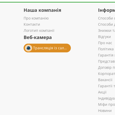
Наша компанія
Інформ
Про компанію
Способи 
Контакти
Способи 
Логотип компанії
Знижки т
Веб-камера
Відгуки
Про нас
Трансляція із салону
Політика
Гарантія 
Представ
Договір 
Корпорат
Вакансії
Гарантії
Акції
Індивіду
Міфи про 
Новини