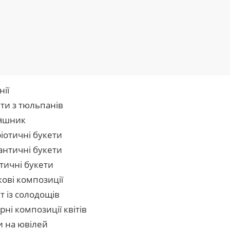
нії
ти з тюльпанів
яшник
іотичні букети
нтичні букети
тичні букети
кові композиції
т із солодощів
рні композиції квітів
и на ювілей