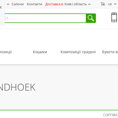
нас
Салони
Контакти
Доставка в
Київ і область
UK
X
озиції
Кошики
Композиції траурні
Букети в
INDHOEK
СОРТУВАТ