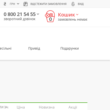
ГРН
ВІДСТЕЖИТИ ЗАМОВЛЕННЯ
ВХІД
0 800 21 54 55
Кошик
0
зворотний дзвінок
замовлень немає
есільні
Привід
Подарунки
Ціна
Новизна
Акції
И ЗА: