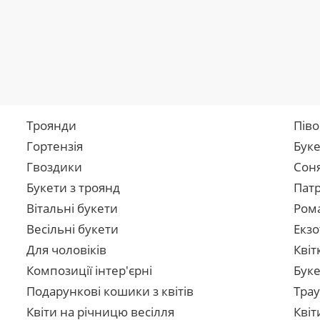
Троянди
Піво
Гортензія
Буке
Гвоздики
Сон
Букети з троянд
Патр
Вітальні букети
Рома
Весільні букети
Екзо
Для чоловіків
Квіт
Композиції інтер'єрні
Буке
Подарункові кошики з квітів
Трау
Квіти на річницю весілля
Квіт