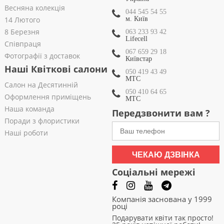
Весняна колекція
044 545 54 55
14 Лютого
м. Київ
8 Березня
063 233 93 42
Lifecell
Співпраця
067 659 29 18
Фотографії з доставок
Київстар
Наші Квіткові салони
050 419 43 49
МТС
Салон на Десятинній
050 410 64 65
Оформлення приміщень
МТС
Наша команда
Передзвонити вам ?
Поради з флористики
Наші роботи
ЧЕКАЮ ДЗВІНКА
Соціальні мережі
Компанія заснована у 1999
році
Подарувати квіти так просто!