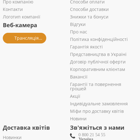
Про компанію
Способи оплати
Контакти
Способи доставки
Логотип компанії
Знижки та бонуси
Веб-камера
Відгуки
Про нас
Трансляція із салону
Політика конфіденційності
Гарантія якості
Представництва в Україні
Договір публічної оферти
Корпоративним клієнтам
Вакансії
Гарантії та повернення
грошей
Акції
Індивідуальне замовлення
Міфи про доставку квітів
Новини
Доставка квітів
Зв'яжіться з нами
0 800 21 54 55
Новинки
Україна