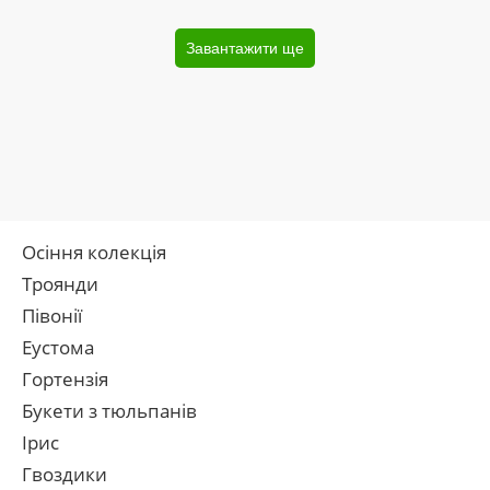
Завантажити ще
Осіння колекція
Троянди
Півонії
Еустома
Гортензія
Букети з тюльпанів
Ірис
Гвоздики