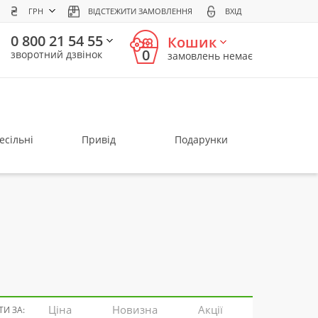
ГРН
ВІДСТЕЖИТИ ЗАМОВЛЕННЯ
ВХІД
0 800 21 54 55
Кошик
0
зворотний дзвінок
замовлень немає
есільні
Привід
Подарунки
Ціна
Новизна
Акції
И ЗА: