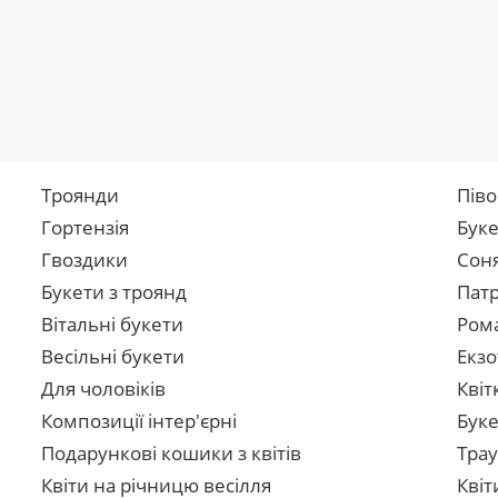
Троянди
Піво
Гортензія
Буке
Гвоздики
Сон
Букети з троянд
Патр
Вітальні букети
Рома
Весільні букети
Екзо
Для чоловіків
Квіт
Композиції інтер'єрні
Буке
Подарункові кошики з квітів
Трау
Квіти на річницю весілля
Квіт