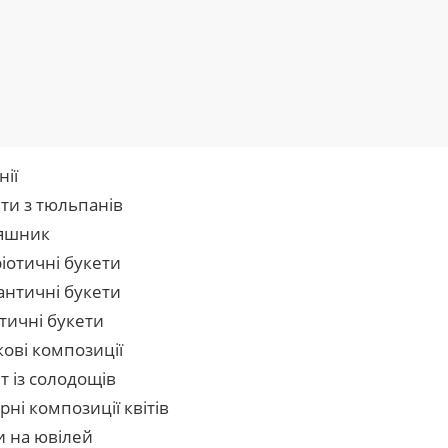
нії
ти з тюльпанів
яшник
іотичні букети
нтичні букети
тичні букети
кові композиції
т із солодощів
рні композиції квітів
и на ювілей