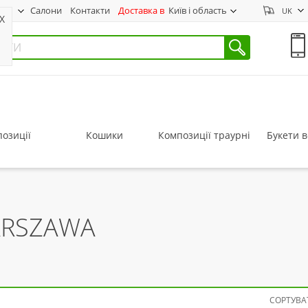
нас
Салони
Контакти
Доставка в
Київ і область
UK
X
озиції
Кошики
Композиції траурні
Букети в
ARSZAWA
СОРТУВАТ