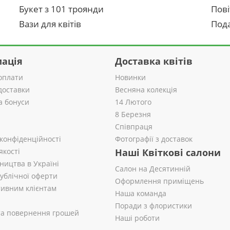
Букет з 101 троянди
Пові
Вази для квітів
Пода
ація
Доставка квітів
оплати
Новинки
доставки
Весняна колекція
а бонуси
14 Лютого
8 Березня
Співпраця
 конфіденційності
Фотографії з доставок
якості
Наші Квіткові салони
ництва в Україні
Салон на Десятинній
публічної оферти
Оформлення приміщень
ивним клієнтам
Наша команда
Поради з флористики
 та повернення грошей
Наші роботи