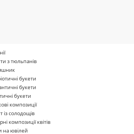
нії
ти з тюльпанів
яшник
іотичні букети
нтичні букети
тичні букети
кові композиції
т із солодощів
рні композиції квітів
и на ювілей