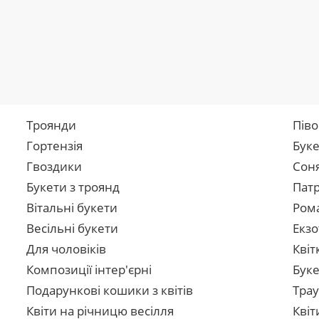
Троянди
Піво
Гортензія
Буке
Гвоздики
Сон
Букети з троянд
Патр
Вітальні букети
Рома
Весільні букети
Екзо
Для чоловіків
Квіт
Композиції інтер'єрні
Буке
Подарункові кошики з квітів
Трау
Квіти на річницю весілля
Квіт