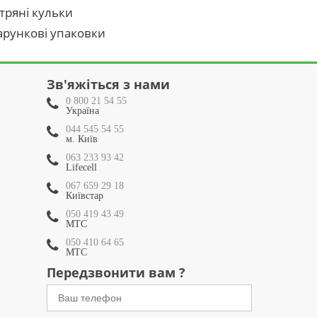
тряні кульки
рункові упаковки
Зв'яжіться з нами
0 800 21 54 55
Україна
044 545 54 55
м. Київ
063 233 93 42
Lifecell
067 659 29 18
Київстар
050 419 43 49
МТС
050 410 64 65
МТС
Передзвонити вам ?