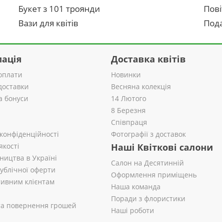
Букет з 101 троянди
Пові
Вази для квітів
Пода
ація
Доставка квітів
оплати
Новинки
доставки
Весняна колекція
а бонуси
14 Лютого
8 Березня
Співпраця
 конфіденційності
Фотографії з доставок
якості
Наші Квіткові салони
ництва в Україні
Салон на Десятинній
публічної оферти
Оформлення приміщень
ивним клієнтам
Наша команда
Поради з флористики
 та повернення грошей
Наші роботи