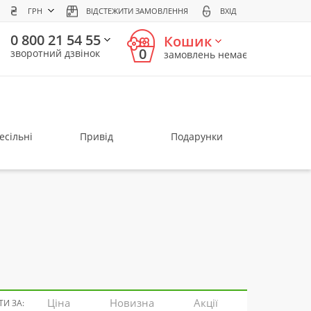
ГРН
ВІДСТЕЖИТИ ЗАМОВЛЕННЯ
ВХІД
0 800 21 54 55
Кошик
0
зворотний дзвінок
замовлень немає
есільні
Привід
Подарунки
Ціна
Новизна
Акції
И ЗА: