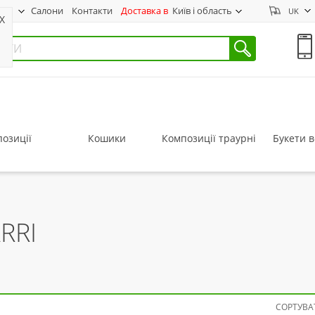
нас
Салони
Контакти
Доставка в
Київ і область
UK
X
озиції
Кошики
Композиції траурні
Букети в
RRI
СОРТУВАТ