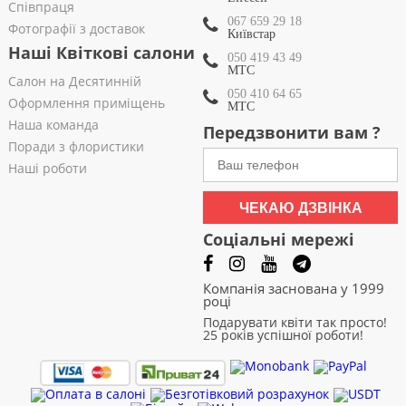
Співпраця
067 659 29 18
Фотографії з доставок
Київстар
Наші Квіткові салони
050 419 43 49
МТС
Салон на Десятинній
050 410 64 65
Оформлення приміщень
МТС
Наша команда
Передзвонити вам ?
Поради з флористики
Наші роботи
ЧЕКАЮ ДЗВІНКА
Соціальні мережі
Компанія заснована у 1999
році
Подарувати квіти так просто!
25 років успішної роботи!