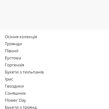
Осіння колекція
Троянди
Півонії
Еустома
Гортензія
Букети з тюльпанів
Ірис
Гвоздики
Соняшник
Flower Day
Букети з троянд