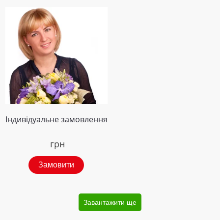
Індивідуальне замовлення
грн
Замовити
Завантажити ще