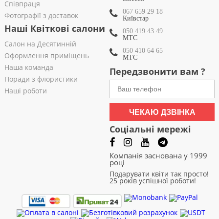
Співпраця
067 659 29 18
Фотографії з доставок
Київстар
Наші Квіткові салони
050 419 43 49
МТС
Салон на Десятинній
050 410 64 65
Оформлення приміщень
МТС
Наша команда
Передзвонити вам ?
Поради з флористики
Наші роботи
ЧЕКАЮ ДЗВІНКА
Соціальні мережі
Компанія заснована у 1999
році
Подарувати квіти так просто!
25 років успішної роботи!