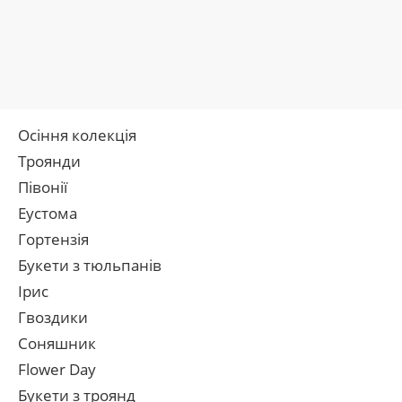
Осіння колекція
Троянди
Півонії
Еустома
Гортензія
Букети з тюльпанів
Ірис
Гвоздики
Соняшник
Flower Day
Букети з троянд