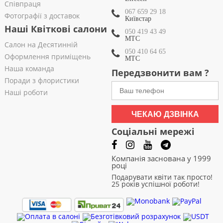
Співпраця
067 659 29 18
Фотографії з доставок
Київстар
Наші Квіткові салони
050 419 43 49
МТС
Салон на Десятинній
050 410 64 65
Оформлення приміщень
МТС
Наша команда
Передзвонити вам ?
Поради з флористики
Наші роботи
ЧЕКАЮ ДЗВІНКА
Соціальні мережі
Компанія заснована у 1999
році
Подарувати квіти так просто!
25 років успішної роботи!