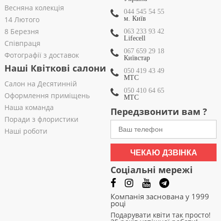
Весняна колекція
044 545 54 55
14 Лютого
м. Київ
8 Березня
063 233 93 42
Lifecell
Співпраця
067 659 29 18
Фотографії з доставок
Київстар
Наші Квіткові салони
050 419 43 49
МТС
Салон на Десятинній
050 410 64 65
Оформлення приміщень
МТС
Наша команда
Передзвонити вам ?
Поради з флористики
Наші роботи
ЧЕКАЮ ДЗВІНКА
Соціальні мережі
Компанія заснована у 1999
році
Подарувати квіти так просто!