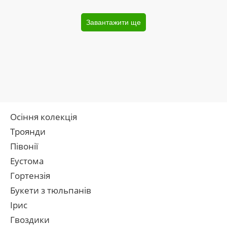
Завантажити ще
Осіння колекція
Троянди
Півонії
Еустома
Гортензія
Букети з тюльпанів
Ірис
Гвоздики