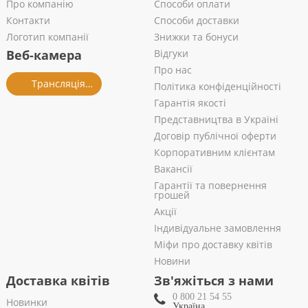
Про компанію
Способи оплати
Контакти
Способи доставки
Логотип компанії
Знижки та бонуси
Веб-камера
Відгуки
Про нас
Трансляція із салону
Політика конфіденційності
Гарантія якості
Представництва в Україні
Договір публічної оферти
Корпоративним клієнтам
Вакансії
Гарантії та повернення
грошей
Акції
Індивідуальне замовлення
Міфи про доставку квітів
Новини
Доставка квітів
Зв'яжіться з нами
0 800 21 54 55
Новинки
Україна