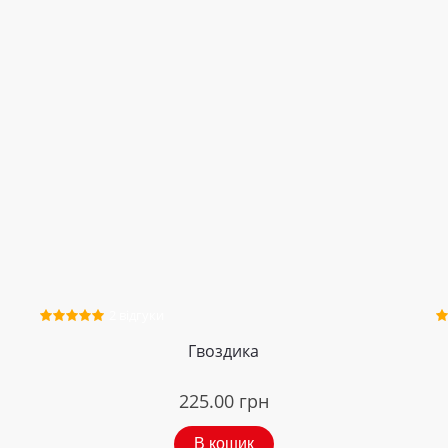
2 відгуки
Гвоздика
225.00
грн
В кошик