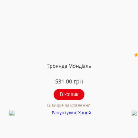
Троянда Мондіаль
531.00
грн
В кошик
Швидке замовлення