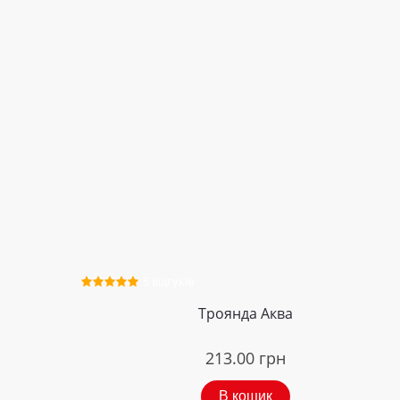
5 відгуків
Троянда Аква
213.00
грн
В кошик