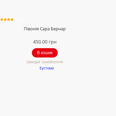
2 відгуки
Півонія Сара Бернар
450.00
грн
В кошик
Швидке замовлення