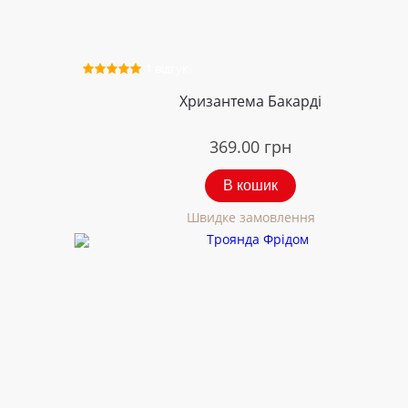
1 відгук
Хризантема Бакарді
369.00
грн
В кошик
Швидке замовлення