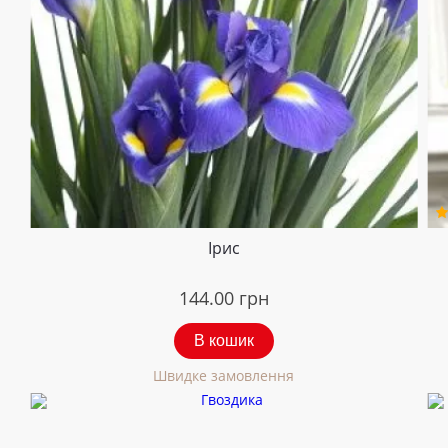
Ірис
144.00
грн
В кошик
Швидке замовлення