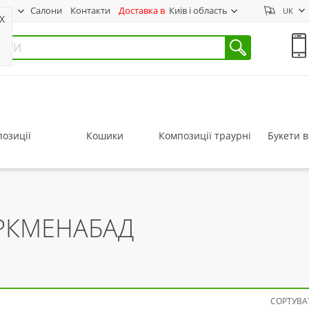
нас
Салони
Контакти
Доставка в
Київ і область
UK
X
озиції
Кошики
Композиції траурні
Букети в
УРКМЕНАБАД
СОРТУВАТ