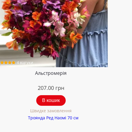
4 відгуки
Альстромерія
207.00
грн
В кошик
Швидке замовлення