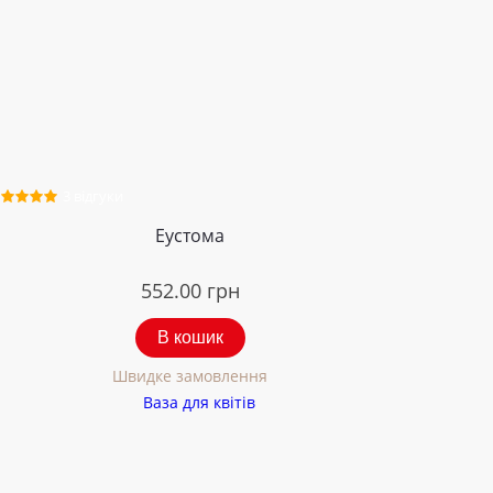
3 відгуки
Еустома
552.00
грн
В кошик
Швидке замовлення