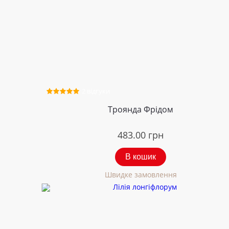
2 відгуки
Троянда Фрідом
483.00
грн
В кошик
Швидке замовлення