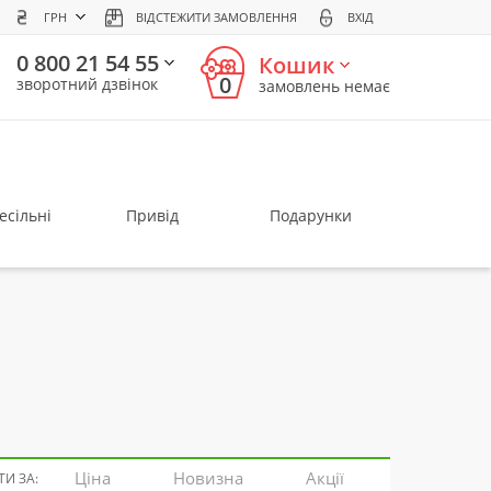
ГРН
ВІДСТЕЖИТИ ЗАМОВЛЕННЯ
ВХІД
0 800 21 54 55
Кошик
0
зворотний дзвінок
замовлень немає
есільні
Привід
Подарунки
Ціна
Новизна
Акції
И ЗА: