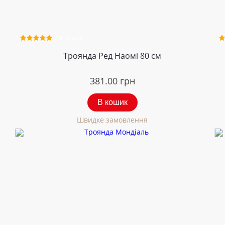
2 відгуки
Троянда Ред Наомі 80 см
381.00
грн
В кошик
Швидке замовлення