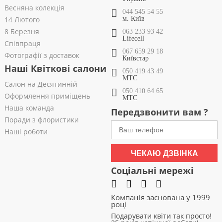
Весняна колекція
044 545 54 55
14 Лютого
м. Київ
8 Березня
063 233 93 42
Lifecell
Співпраця
067 659 29 18
Фотографії з доставок
Київстар
Наші Квіткові салони
050 419 43 49
МТС
Салон на Десятинній
050 410 64 65
Оформлення приміщень
МТС
Наша команда
Передзвонити вам ?
Поради з флористики
Наші роботи
ЧЕКАЮ ДЗВІНКА
Соціальні мережі
Компанія заснована у 1999
році
Подарувати квіти так просто!