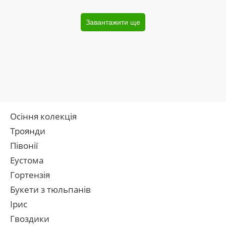
Завантажити ще
Осіння колекція
Троянди
Півонії
Еустома
Гортензія
Букети з тюльпанів
Ірис
Гвоздики