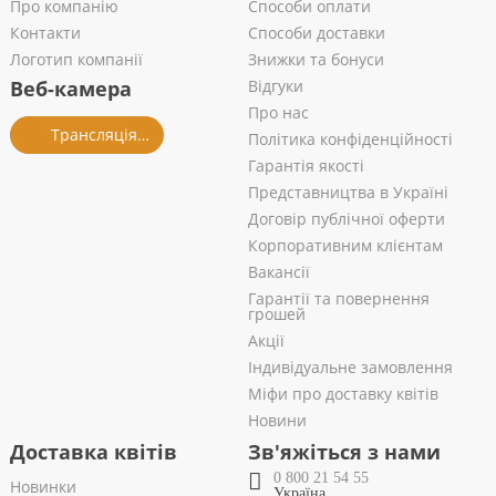
Про компанію
Способи оплати
Контакти
Способи доставки
Логотип компанії
Знижки та бонуси
Веб-камера
Відгуки
Про нас
Трансляція із салону
Політика конфіденційності
Гарантія якості
Представництва в Україні
Договір публічної оферти
Корпоративним клієнтам
Вакансії
Гарантії та повернення
грошей
Акції
Індивідуальне замовлення
Міфи про доставку квітів
Новини
Доставка квітів
Зв'яжіться з нами
0 800 21 54 55
Новинки
Україна