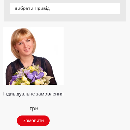
Вибрати Привід
Індивідуальне замовлення
грн
Замовити