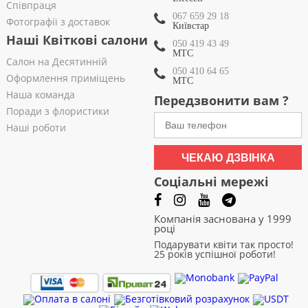
Співпраця
067 659 29 18
Фотографії з доставок
Київстар
Наші Квіткові салони
050 419 43 49
МТС
Салон на Десятинній
050 410 64 65
Оформлення приміщень
МТС
Наша команда
Передзвонити вам ?
Поради з флористики
Наші роботи
ЧЕКАЮ ДЗВІНКА
Соціальні мережі
Компанія заснована у 1999
році
Подарувати квіти так просто!
25 років успішної роботи!