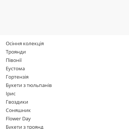
Осіння колекція
Троянди
Півонії
Еустома
Гортензія
Букети з тюльпанів
Ірис
Гвоздики
Соняшник
Flower Day
Букети з троянд