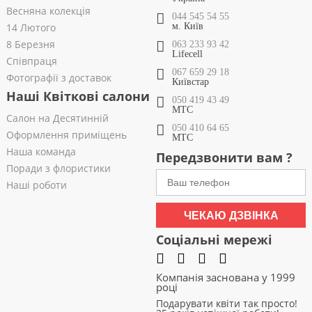
Весняна колекція
044 545 54 55
14 Лютого
м. Київ
8 Березня
063 233 93 42
Lifecell
Співпраця
067 659 29 18
Фотографії з доставок
Київстар
Наші Квіткові салони
050 419 43 49
МТС
Салон на Десятинній
050 410 64 65
Оформлення приміщень
МТС
Наша команда
Передзвонити вам ?
Поради з флористики
Наші роботи
ЧЕКАЮ ДЗВІНКА
Соціальні мережі
Компанія заснована у 1999
році
Подарувати квіти так просто!