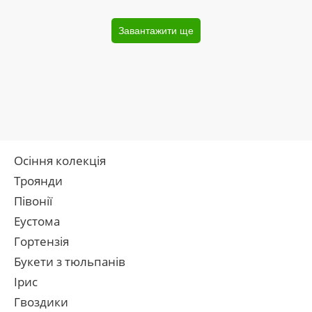
Завантажити ще
Осіння колекція
Троянди
Півонії
Еустома
Гортензія
Букети з тюльпанів
Ірис
Гвоздики