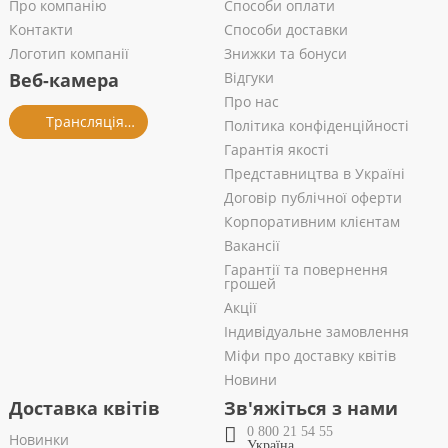
Про компанію
Способи оплати
Контакти
Способи доставки
Логотип компанії
Знижки та бонуси
Веб-камера
Відгуки
Про нас
Трансляція із салону
Політика конфіденційності
Гарантія якості
Представництва в Україні
Договір публічної оферти
Корпоративним клієнтам
Вакансії
Гарантії та повернення
грошей
Акції
Індивідуальне замовлення
Міфи про доставку квітів
Новини
Доставка квітів
Зв'яжіться з нами
0 800 21 54 55
Новинки
Україна