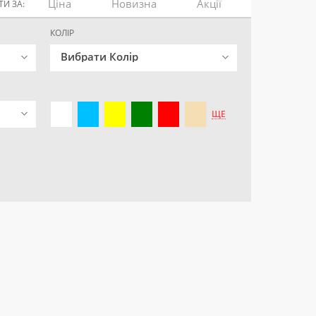
Ціна
Новизна
Акції
И ЗА:
КОЛІР
Вибрати Колір
ЩЕ