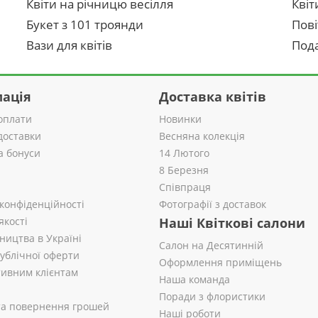
Квіти на річницю весілля
Квіт
Букет з 101 троянди
Пові
Вази для квітів
Пода
ація
Доставка квітів
оплати
Новинки
доставки
Весняна колекція
а бонуси
14 Лютого
8 Березня
Співпраця
 конфіденційності
Фотографії з доставок
якості
Наші Квіткові салони
ництва в Україні
Салон на Десятинній
публічної оферти
Оформлення приміщень
ивним клієнтам
Наша команда
Поради з флористики
 та повернення грошей
Наші роботи