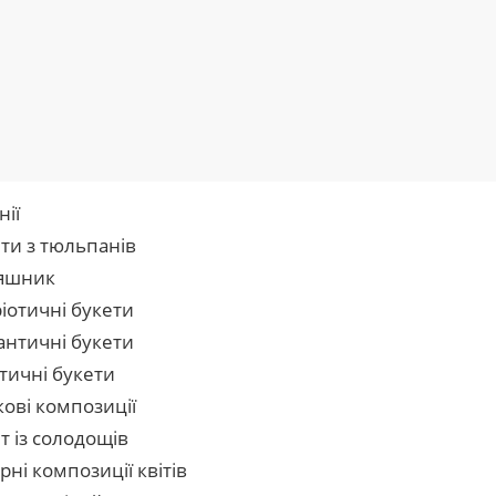
нії
ти з тюльпанів
яшник
іотичні букети
нтичні букети
тичні букети
кові композиції
т із солодощів
рні композиції квітів