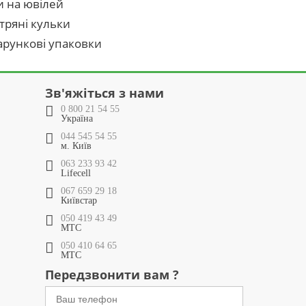
и на ювілей
тряні кульки
рункові упаковки
Зв'яжіться з нами
0 800 21 54 55
Україна
044 545 54 55
м. Київ
063 233 93 42
Lifecell
067 659 29 18
Київстар
050 419 43 49
МТС
050 410 64 65
МТС
Передзвонити вам ?