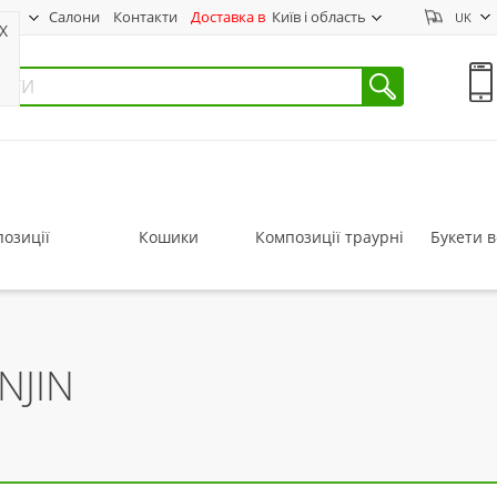
нас
Салони
Контакти
Доставка в
Київ і область
UK
X
озиції
Кошики
Композиції траурні
Букети в
NJIN