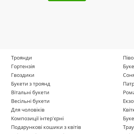
Троянди
Піво
Гортензія
Буке
Гвоздики
Сон
Букети з троянд
Патр
Вітальні букети
Рома
Весільні букети
Екзо
Для чоловіків
Квіт
Композиції інтер'єрні
Буке
Подарункові кошики з квітів
Трау