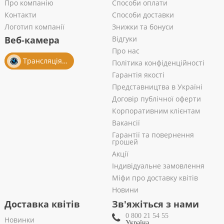
Про компанію
Способи оплати
Контакти
Способи доставки
Логотип компанії
Знижки та бонуси
Веб-камера
Відгуки
Про нас
Трансляція із салону
Політика конфіденційності
Гарантія якості
Представництва в Україні
Договір публічної оферти
Корпоративним клієнтам
Вакансії
Гарантії та повернення
грошей
Акції
Індивідуальне замовлення
Міфи про доставку квітів
Новини
Доставка квітів
Зв'яжіться з нами
0 800 21 54 55
Новинки
Україна