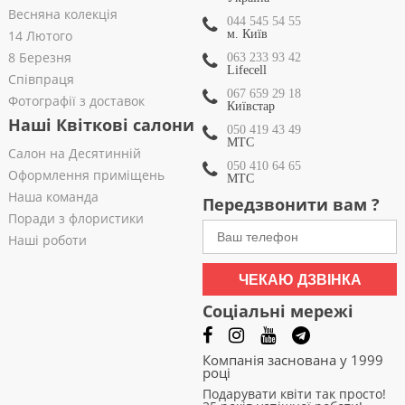
Весняна колекція
044 545 54 55
14 Лютого
м. Київ
8 Березня
063 233 93 42
Lifecell
Співпраця
067 659 29 18
Фотографії з доставок
Київстар
Наші Квіткові салони
050 419 43 49
МТС
Салон на Десятинній
050 410 64 65
Оформлення приміщень
МТС
Наша команда
Передзвонити вам ?
Поради з флористики
Наші роботи
ЧЕКАЮ ДЗВІНКА
Соціальні мережі
Компанія заснована у 1999
році
Подарувати квіти так просто!