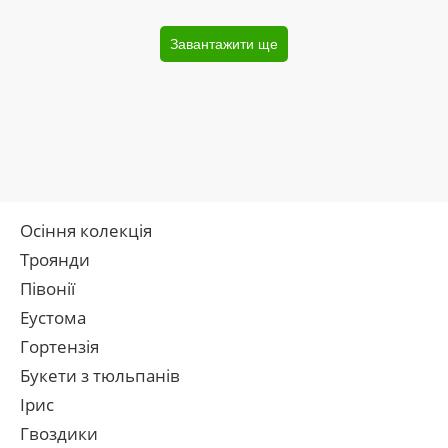
Завантажити ще
Осіння колекція
Троянди
Півонії
Еустома
Гортензія
Букети з тюльпанів
Ірис
Гвоздики