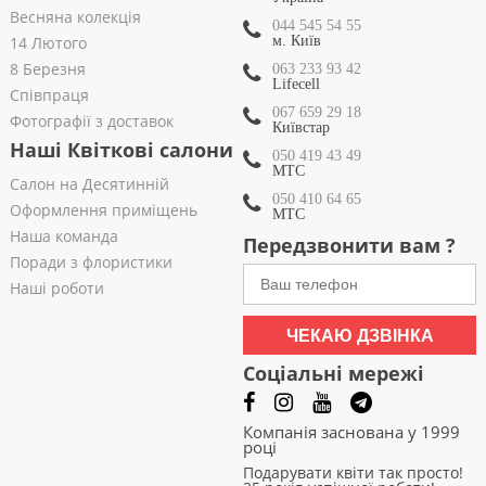
Весняна колекція
044 545 54 55
14 Лютого
м. Київ
8 Березня
063 233 93 42
Lifecell
Співпраця
067 659 29 18
Фотографії з доставок
Київстар
Наші Квіткові салони
050 419 43 49
МТС
Салон на Десятинній
050 410 64 65
Оформлення приміщень
МТС
Наша команда
Передзвонити вам ?
Поради з флористики
Наші роботи
ЧЕКАЮ ДЗВІНКА
Соціальні мережі
Компанія заснована у 1999
році
Подарувати квіти так просто!