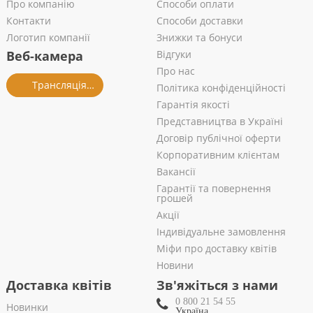
Про компанію
Способи оплати
Контакти
Способи доставки
Логотип компанії
Знижки та бонуси
Веб-камера
Відгуки
Про нас
Трансляція із салону
Політика конфіденційності
Гарантія якості
Представництва в Україні
Договір публічної оферти
Корпоративним клієнтам
Вакансії
Гарантії та повернення
грошей
Акції
Індивідуальне замовлення
Міфи про доставку квітів
Новини
Доставка квітів
Зв'яжіться з нами
0 800 21 54 55
Новинки
Україна