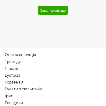
Завантажити ще
Осіння колекція
Троянди
Півонії
Еустома
Гортензія
Букети з тюльпанів
Ірис
Гвоздики