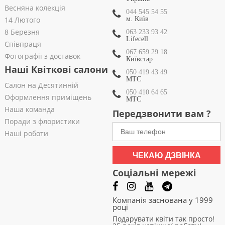
Весняна колекція
044 545 54 55
14 Лютого
м. Київ
8 Березня
063 233 93 42
Lifecell
Співпраця
067 659 29 18
Фотографії з доставок
Київстар
Наші Квіткові салони
050 419 43 49
МТС
Салон на Десятинній
050 410 64 65
Оформлення приміщень
МТС
Наша команда
Передзвонити вам ?
Поради з флористики
Наші роботи
ЧЕКАЮ ДЗВІНКА
Соціальні мережі
Компанія заснована у 1999
році
Подарувати квіти так просто!