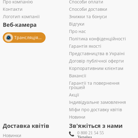
Про компанію
Способи оплати
Контакти
Способи доставки
Логотип компанії
Знижки та бонуси
Веб-камера
Відгуки
Про нас
Трансляція із салону
Політика конфіденційності
Гарантія якості
Представництва в Україні
Договір публічної оферти
Корпоративним клієнтам
Вакансії
Гарантії та повернення
грошей
Акції
Індивідуальне замовлення
Міфи про доставку квітів
Новини
Доставка квітів
Зв'яжіться з нами
0 800 21 54 55
Новинки
Україна