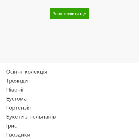
Завантажити ще
Осіння колекція
Троянди
Півонії
Еустома
Гортензія
Букети з тюльпанів
Ірис
Гвоздики