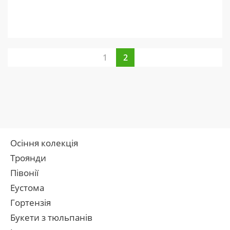
1
2
Осіння колекція
Троянди
Півонії
Еустома
Гортензія
Букети з тюльпанів