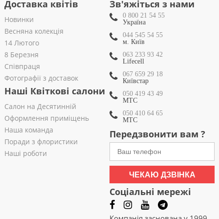
Доставка квітів
Зв'яжіться з нами
0 800 21 54 55
Новинки
Україна
Весняна колекція
044 545 54 55
14 Лютого
м. Київ
8 Березня
063 233 93 42
Lifecell
Співпраця
067 659 29 18
Фотографії з доставок
Київстар
Наші Квіткові салони
050 419 43 49
МТС
Салон на Десятинній
050 410 64 65
Оформлення приміщень
МТС
Наша команда
Передзвонити вам ?
Поради з флористики
Наші роботи
ЧЕКАЮ ДЗВІНКА
Соціальні мережі
Компанія заснована у 1999