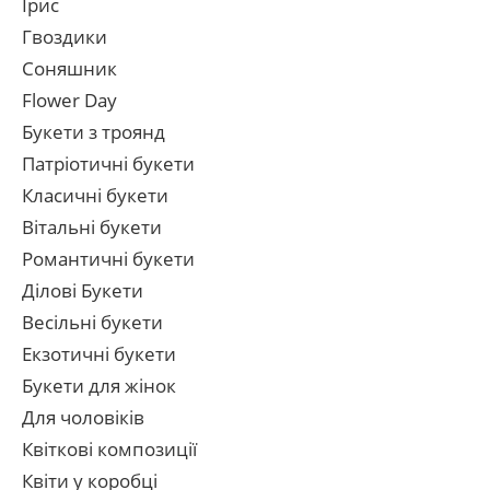
Ірис
Гвоздики
Соняшник
Flower Day
Букети з троянд
Патріотичні букети
Класичні букети
Вітальні букети
Романтичні букети
Ділові Букети
Весільні букети
Екзотичні букети
Букети для жінок
Для чоловіків
Квіткові композиції
Квіти у коробці