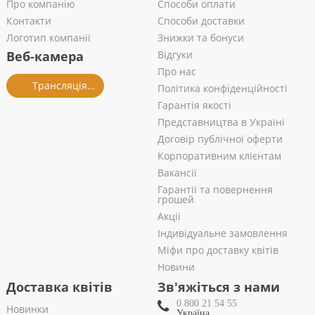
Про компанію
Способи оплати
Контакти
Способи доставки
Логотип компанії
Знижки та бонуси
Веб-камера
Відгуки
Про нас
Трансляція із салону
Політика конфіденційності
Гарантія якості
Представництва в Україні
Договір публічної оферти
Корпоративним клієнтам
Вакансії
Гарантії та повернення
грошей
Акції
Індивідуальне замовлення
Міфи про доставку квітів
Новини
Доставка квітів
Зв'яжіться з нами
0 800 21 54 55
Новинки
Україна