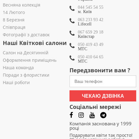
Весняна колекція
044 545 54 55
14 Лютого
м. Київ
8 Березня
063 233 93 42
Lifecell
Співпраця
067 659 29 18
Фотографії з доставок
Київстар
Наші Квіткові салони
050 419 43 49
МТС
Салон на Десятинній
050 410 64 65
Оформлення приміщень
МТС
Наша команда
Передзвонити вам ?
Поради з флористики
Наші роботи
ЧЕКАЮ ДЗВІНКА
Соціальні мережі
Компанія заснована у 1999
році
Подарувати квіти так просто!