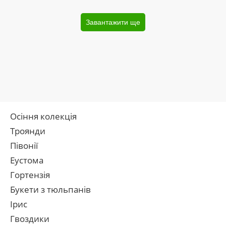
Завантажити ще
Осіння колекція
Троянди
Півонії
Еустома
Гортензія
Букети з тюльпанів
Ірис
Гвоздики