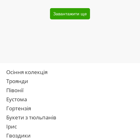
Завантажити ще
Осіння колекція
Троянди
Півонії
Еустома
Гортензія
Букети з тюльпанів
Ірис
Гвоздики