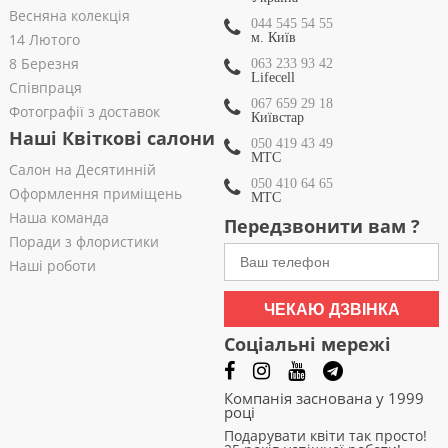
Весняна колекція
044 545 54 55
14 Лютого
м. Київ
8 Березня
063 233 93 42
Lifecell
Співпраця
067 659 29 18
Фотографії з доставок
Київстар
Наші Квіткові салони
050 419 43 49
МТС
Салон на Десятинній
050 410 64 65
Оформлення приміщень
МТС
Наша команда
Передзвонити вам ?
Поради з флористики
Наші роботи
ЧЕКАЮ ДЗВІНКА
Соціальні мережі
Компанія заснована у 1999
році
Подарувати квіти так просто!