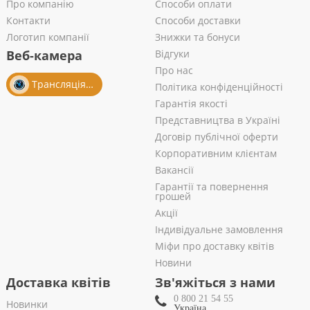
Про компанію
Способи оплати
Контакти
Способи доставки
Логотип компанії
Знижки та бонуси
Веб-камера
Відгуки
Про нас
Трансляція із салону
Політика конфіденційності
Гарантія якості
Представництва в Україні
Договір публічної оферти
Корпоративним клієнтам
Вакансії
Гарантії та повернення
грошей
Акції
Індивідуальне замовлення
Міфи про доставку квітів
Новини
Доставка квітів
Зв'яжіться з нами
0 800 21 54 55
Новинки
Україна